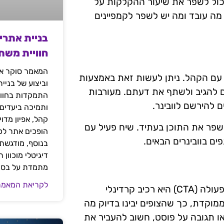
 יכול לשפר את שיעור ההקלקות על
ין מה עובד ומה יש לשפר לקמפיינים
בניית אתרי
חוויית משת
המאמר סוקר את
ח עם הקהל. ניתן לעשות זאת באמצעות
וביצוע של בניי
ם להגיב ולשתף את דעתם. מעורבות
התמקדות בחוויי
 להירשם לוובינר.
ותמיכה ביעדים
קהל, אפיון מדו
שפר את התוכן בעתיד. שיח פעיל עם
הופכים אתר לכל
ם בוובינרים הבאים.
בנוסף, מודגשת 
דיגיטלי מוכוון
מתמדת על בסיס
לקריאת המאמר
כאשר מדובר בקמפיינים של וידאו לקידום וובינרים, קריאה לפעולה (CTA) היא רכיב קרדינלי
מוקדת, כך שהצופים יבינו בדיוק מה
או תגובה על פוסט, חשוב להעביר את