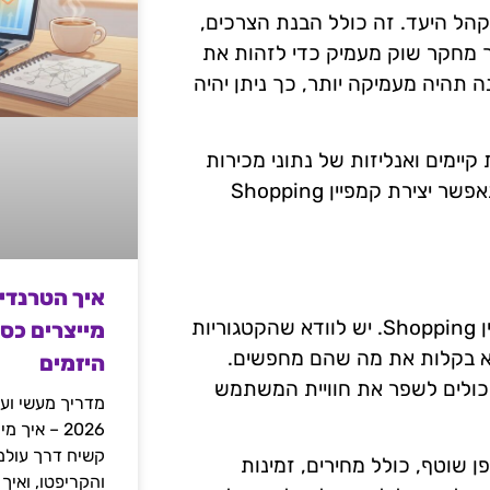
בי הוא להכיר את קהל היעד. זה כולל הבנת הצרכים,
ך מחקר שוק מעמיק כדי לזהות את
ות של לקוחות B2B. ככל שההבנה תהיה מעמיקה יותר, כך ניתן יהיה
יימים ואנליזות של נתוני מכירות
קודמים כדי להבין מה מצפה המשתמש. הכרת קהל היעד תאפשר יצירת קמפיין Shopping
איך הטרנדי
אופטימיזציה של קטגוריות ומוצרים היא מרכיב מרכזי בקמפיין Shopping. יש לוודא שהקטגוריות
מייצרים כס
וא בקלות את מה שהם מחפשים.
היזמים
 יכולים לשפר את חוויית המשתמש
מדריך מעשי ועמ
2026 – איך
ן שוטף, כולל מחירים, זמינות
והקריפטו, ואיך