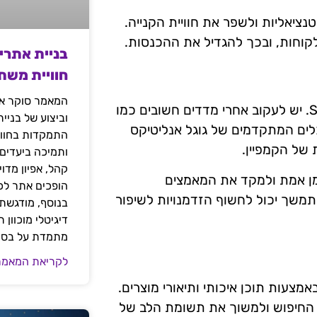
Usa כדי לזהות בעיות פוטנציאליות ולשפר את חוויית הקנייה.
קוחות, ובכך להגדיל את ההכנסות.
בניית אתרי
חוויית משת
המאמר סוקר את
ניתוח נתונים וביצועים הוא כלי הכרחי לכל קמפיין Shopping. יש לעקוב אחרי מדדים חשובים כמו
וביצוע של בניי
לים המתקדמים של גוגל אנליטיקס
התמקדות בחוויי
 של הקמפיין.
ותמיכה ביעדים
קהל, אפיון מדו
מן אמת ולמקד את המאמצים
הופכים אתר לכל
תמשך יכול לחשוף הזדמנויות לשיפור
בנוסף, מודגשת 
דיגיטלי מוכוון
מתמדת על בסיס
לקריאת המאמר
היעילות לשפר את קמפיין ה-Shopping היא באמצעות תוכן איכותי ותיאורי מוצרים.
י החיפוש ולמשוך את תשומת הלב של