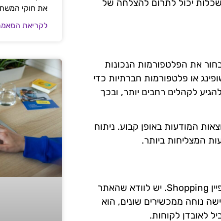
שכלות יכול לתרום להצלחה של
את חוקי המשח
לקריאת המאמר
כלי חשוב בקמפיין Shopping. חשוב לבחור את הפלטפורמות הנכונות
פינג או פלטפורמות חברתיות כדי
גיע לקהלים רחבים יותר, ובכך
אות המודעות באופן קבוע. ניתוח
עות המצליחות ביותר.
חוויית המשתמש באתר משפיעה באופן ישיר על הצלחת קמפיין Shopping. יש לוודא שהאתר
ישה נוחה ממכשירים שונים, הוא
יל לאובדן לקוחות.