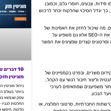
מידות, צבעים, חומרי גלם, וכמובן
, כך יגדל הסיכוי שהלקוח יבחר לרכוש
ים, מה שיכול לחזק את האמינות של
המותג ולשפר את שיעור ההמרה. תוכן איכותי לא רק משפר את ה-SEO אלא גם משפיע על
וסרטונים קצרים שמציגים את המוצר
10 דברים 
דום מוצרים, ובפרט בקמפיינים של
מוניטין חזק
אותנטית וליצור חיבור רגשי עם הקהל,
ניהול מוניטין 
בחור משפיענים שמתאימים לערכי
ביותר בעולם הד
עד הנכון.
עסק שנמצא באי
החלטות לגביו 
 ברשתות החברתיות, סרטוני המלצה, או
הלקוח. חיפוש פ
 ולהתאים את האסטרטגיה בהתאם