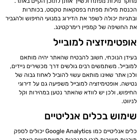
מחקר מילות מפתח ולשייך אותן לתוכן הקיים באתר.
הכנסת מילות מפתח בפסקאות טקסט, בכותרות
ובתגיות יכולה לשפר את הדירוג במנועי החיפוש ולהגביר
את החשיפה של קמפיין רימרקטינג.
אופטימיזציה למובייל
בעידן הנוכחי, חשוב להבטיח שהאתר יהיה מותאם
למובייל. משתמשים רבים גולשים דרך מכשירים ניידים,
ולכן אתר שאינו מותאם עשוי להוביל לאחוז גבוה של
נטישה. אופטימיזציה למובייל משפיעה גם על דירוגי
החיפוש, ולכן יש לוודא שהאתר נטען במהירות וקל
לניווט.
שימוש בכלים אנליטיים
כלים אנליטיים כמו Google Analytics יכולים לספק
תובנות חשובות לגבי התנהגות המשתמשים באתר.