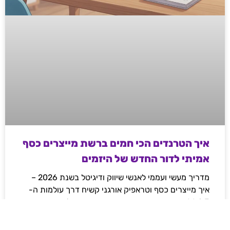
איך הטרנדים הכי חמים ברשת מייצרים כסף
אמיתי לדור החדש של היזמים
מדריך מעשי ועממי לאנשי שיווק ודיגיטל בשנת 2026 –
איך מייצרים כסף וטראפיק אורגני קשיח דרך עולמות ה-
Web3, משחקי המיומנות והקריפטו, ואיך פלטפורמות
מובילות משנות את חוקי המשחק ברשת.