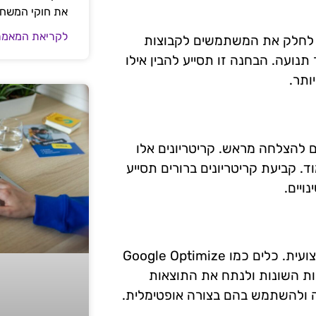
את חוקי המשח
לקריאת המאמר
את קהל היעד לפני ביצוע A/B Testing. ניתן לחלק את המשתמשים לקבוצות
נועה. הבחנה זו תסייע להבין אילו
ותר.
A, יש לקבוע קריטריונים להצלחה מראש. קריטריונים אלו
ד. קביעת קריטריונים ברורים תסייע
ויים.
ישנם כלים רבים המאפשרים לבצע A/B Testing בצורה מקצועית. כלים כמו Google Optimize
הגרסאות השונות ולנתח את התוצאות
 ולהשתמש בהם בצורה אופטימלית.