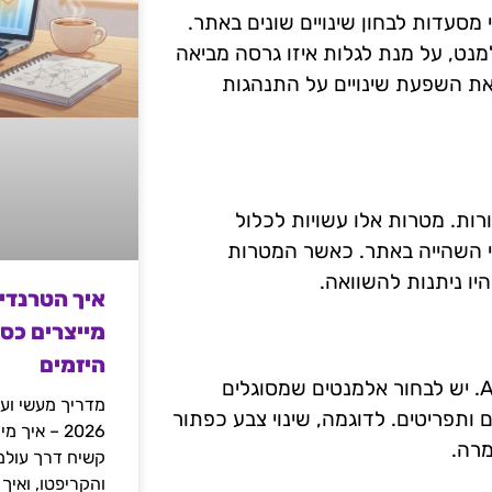
נהלי מסעדות לבחון שינויים שונים באתר.
נט, על מנת לגלות איזו גרסה מביאה
צעות A/B Testing, ניתן לאמוד את השפעת שינויים על התנהגות
 יש לקבוע מטרות ברורות. מטרות אלו עשויות לכלול
י השהייה באתר. כאשר המטרות
יו ניתנות להשוואה.
איך הטרנדי
מייצרים כס
היזמים
לא כל אלמנט באתר מתאים לבחינה באמצעות A/B Testing. יש לבחור אלמנטים שמסוגלים
מדריך מעשי ועמ
ותפריטים. לדוגמה, שינוי צבע כפתור
2026 – איך
רה.
והקריפטו, ואיך