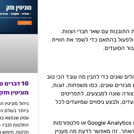
שוב לשתף את התובנות עם שאר חברי הצוות.
ולפעול בהתאם כדי לשפר את חוויית
ור הסועדים.
מקד בניתוח קהלים שונים כדי להבין מה עובד הכי טוב
10 דברים 
מגזרים שונים, כמו משפחות, זוגות,
מוניטין חזק
בצורה שונה למבצעים, לתפריטים
דים, ולבצע ניסויים שמיועדים לכל
ניהול מוניטין 
ביותר בעולם הד
עסק שנמצא באי
בנוסף, ניתן להשתמש בכלים לניתוח התנהגות לקוחות, כמו Google Analytics או פלטפורמות
החלטות לגביו 
אתר. זה מאפשר לדעת מה מעניין
הלקוח. חיפוש פ