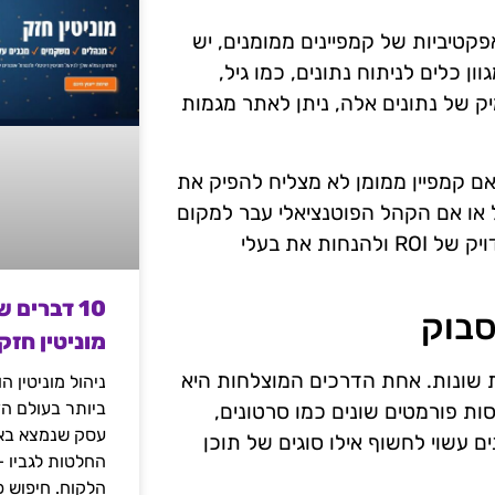
ידת ROI. כדי להבין את האפקטיביות של קמפיינים ממומנים, יש
ן כלים לניתוח נתונים, כמו גיל,
יק של נתונים אלה, ניתן לאתר מגמות
אם קמפיין ממומן לא מצליח להפיק את
 או אם הקהל הפוטנציאלי עבר למקום
אחר. הבנה מעמיקה של נתוני הקהל יכולה לסייע בניתוח מדויק של ROI ולהנחות את בעלי
10 דברים 
מוניטין חזק
טגיות שונות. אחת הדרכים המוצלחות היא
ניהול מוניטין 
ביותר בעולם הד
נסות פורמטים שונים כמו סרטונים,
עסק שנמצא באי
ים עשוי לחשוף אילו סוגים של תוכן
החלטות לגביו 
הלקוח. חיפוש פ