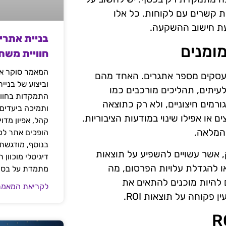
רת קשרים עם לקוחות. כל אלו
עת חישוב ההשקעה.
בניית אתרי
חוויית משת
המאמר סוקר את
 בעלי עסקים מספר אתגרים. האחד מהם
וביצוע של בניי
עיתים, תהליכים מורכבים כמו
התמקדות בחוויי
רמים חיצוניים, ולא רק כתוצאה
ותמיכה ביעדים
 או אפילו שינוי במודעות הציבוריות.
קהל, אפיון מדו
המלאה.
הופכים אתר לכל
בנוסף, מודגשת 
, אשר עשויים להשפיע על תוצאות
דיגיטלי מוכוון
 או להגדלת עלויות הפרסום, מה
מתמדת על בסיס
להיות מוכנים להתאים את
לקריאת המאמר
קוחה על תוצאות ROI.