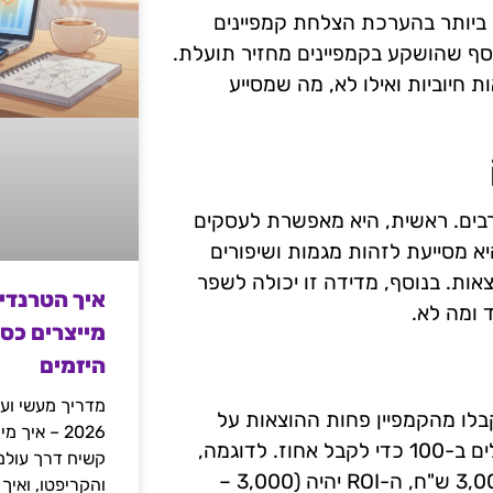
דים החשובים ביותר בהערכת הצלחת קמפיינים
 עד כמה הכסף שהושקע בקמפיינים מחזיר תועלת.
בים תוצאות חיוביות ואילו לא, מה שמסייע
נות רבים. ראשית, היא מאפשרת לעסקים
א מסייעת לזהות מגמות ושיפורים
ות. בנוסף, מדידה זו יכולה לשפר
איך הטרנדי
 ומה לא.
מייצרים כס
היזמים
מדריך מעשי ועמ
שהתקבלו מהקמפיין פחות ההוצאות על
2026 – איך
הקמפיין, ואז מחלקים את התוצאה בהוצאות הקמפיין ומכפילים ב-100 כדי לקבל אחוז. לדוגמה,
אם עסק השקיע 1,000 ש"ח בקמפיין והכנסותיו עמדו על 3,000 ש"ח, ה-ROI יהיה (3,000 –
והקריפטו, ואיך