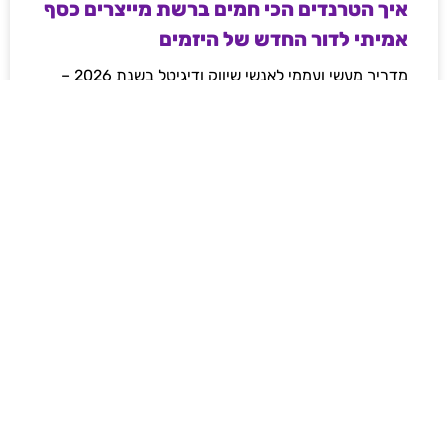
איך הטרנדים הכי חמים ברשת מייצרים כסף
אמיתי לדור החדש של היזמים
מדריך מעשי ועממי לאנשי שיווק ודיגיטל בשנת 2026 –
איך מייצרים כסף וטראפיק אורגני קשיח דרך עולמות ה-
Web3, משחקי המיומנות והקריפטו, ואיך פלטפורמות
מובילות משנות את חוקי המשחק ברשת.
לקריאת המאמר »