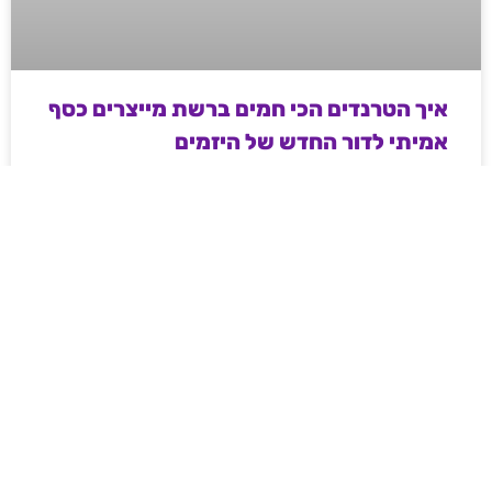
איך הטרנדים הכי חמים ברשת מייצרים כסף
אמיתי לדור החדש של היזמים
מדריך מעשי ועממי לאנשי שיווק ודיגיטל בשנת 2026 –
איך מייצרים כסף וטראפיק אורגני קשיח דרך עולמות ה-
Web3, משחקי המיומנות והקריפטו, ואיך פלטפורמות
מובילות משנות את חוקי המשחק ברשת.
לקריאת המאמר »