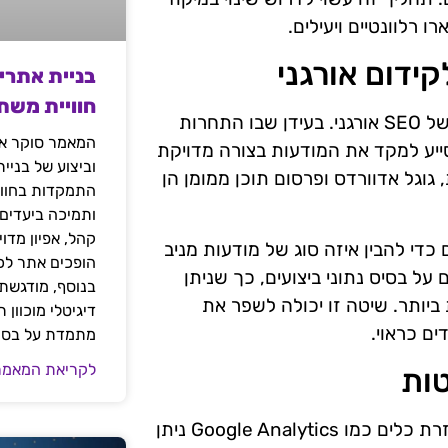
 רלוונטיים ויעילים.
ידום אורגני
בניית אתרי
חוויית משת
קידום ממומן הוא כלי עוצמתי שיכול להשלים את המאמצים של SEO אורגני. בעידן שבו התחרות
המאמר סוקר את
ייע למקד את המודעות בצורה מדויקת
וביצוע של בניי
גוגל אדוורדס ופרסום תוכן ממומן הן
התמקדות בחוויי
ותמיכה ביעדים
קהל, אפיון מדו
כדי להבין איזה סוג של מודעות מניב
הופכים אתר לכל
על בסיס נתוני ביצועים, כך שניתן
בנוסף, מודגשת 
יותר. שיטה זו יכולה לשפר את
דיגיטלי מוכוון
ם כראוי.
מתמדת על בסיס
לקריאת המאמר
טות
ניתוח נתונים הוא מרכיב קרדינלי בתהליך קידום אתרים. בעזרת כלים כמו Google Analytics ניתן