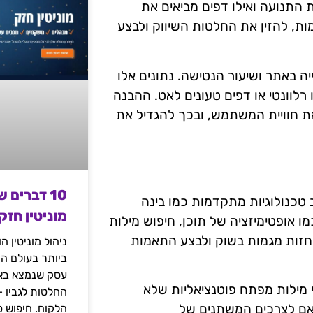
התנועה ואילו דפים מביאים את
ות, להזין את החלטות השיווק ולבצע
יה באתר ושיעור הנטישה. נתונים אלו
 רלוונטי או דפים טעונים לאט. ההבנה
חוויית המשתמש, ובכך להגדיל את
10 דברים 
, יש לשקול שילוב טכנולוגיות מתקדמות כמו בינה
מוניטין חזק
מו אופטימיזציה של תוכן, חיפוש מילות
לחזות מגמות בשוק ולבצע התאמות
ניהול מוניטין 
ביותר בעולם הד
עסק שנמצא באי
י מילות מפתח פוטנציאליות שלא
החלטות לגביו 
תואם לצרכים המשתנים של
הלקוח. חיפוש פ