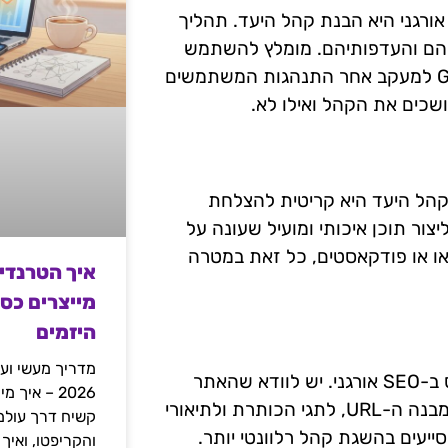
חת מהשיטות המתקדמות ביותר לבחירת אודיאנס ב-SEO אורגני היא הבנת קהל היעד. תהליך
להם והעדפותיהם. מומלץ להשתמש
בכלים כמו Google Analytics ו-Google Search Console למעקב אחר התנהגות המשתמשים
ושכים את הקהל ואילו לא.
 מותאם אישית לקהל היעד היא קריטית להצלחת
יצור תוכן איכותי ומועיל שעונה על
דאו או פודקאסטים, כל זאת במטרה
איך הטרנדי
מייצרים כס
היזמים
מדריך מעשי ועמ
אופטימיזציה טכנית היא מרכיב מרכזי נוסף בבחירת אודיאנס ב-SEO אורגני. יש לוודא שהאתר
2026 – איך
מהיר, נגיש ומותאם למכשירים ניידים. בנוסף, יש להתייחס למבנה ה-URL, לתגי הכותרת ולתיאורי
ייעים בהשגת קהל רלוונטי יותר.
והקריפטו, ואיך