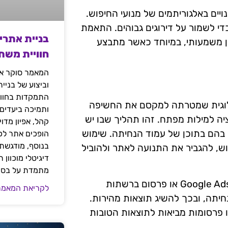
ויים באלגוריתמים של מנועי החיפוש.
י לשמור על דירוגים גבוהים. התאמת
בניית אתרי
ון משמעותי, במיוחד כאשר מתבצע
חוויית משת
המאמר סוקר את
וביצוע של בניי
התמקדות בחוויי
ולוגית שמטרתה למקסם את החשיפה
ותמיכה ביעדים
ה למילות מפתח. זהו תהליך שבו יש
קהל, אפיון מדו
בהם בתוכן של עמוד הנחיתה. שימוש
הופכים אתר לכל
בנוסף, מודגשת 
ש, להגביר את התנועה לאתר ולהוביל
דיגיטלי מוכוון
מתמדת על בסיס
כמו כן, כדאי לשקול את השימוש בקמפיינים ממומנים, כמו Google Ads או פרסום ברשתות
לקריאת המאמר
נחיתה, ובכך להשיג תוצאות מהירות.
ו פרסומות מביאות לתוצאות הטובות