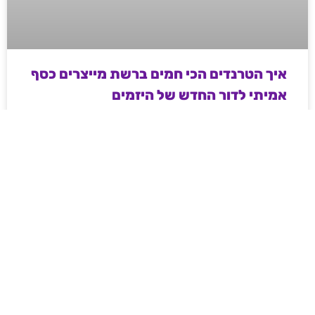
איך הטרנדים הכי חמים ברשת מייצרים כסף
אמיתי לדור החדש של היזמים
מדריך מעשי ועממי לאנשי שיווק ודיגיטל בשנת 2026 –
איך מייצרים כסף וטראפיק אורגני קשיח דרך עולמות ה-
Web3, משחקי המיומנות והקריפטו, ואיך פלטפורמות
מובילות משנות את חוקי המשחק ברשת.
לקריאת המאמר »