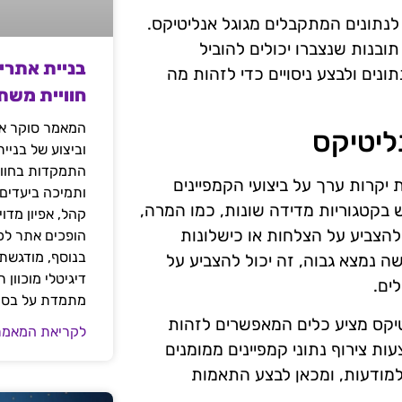
נתונים המתקבלים מגוגל אנליטיקס.
ובנות שנצברו יכולים להוביל
בניית אתרי
נים ולבצע ניסויים כדי לזהות מה
חוויית משת
המאמר סוקר את
ליטיקס
וביצוע של בניי
התמקדות בחוויי
יקרות ערך על ביצועי הקמפיינים
ותמיכה ביעדים
בקטגוריות מדידה שונות, כמו המרה,
קהל, אפיון מדו
להצביע על הצלחות או כישלונות
הופכים אתר לכל
בנוסף, מודגשת 
ה נמצא גבוה, זה יכול להצביע על
דיגיטלי מוכוון
ים.
מתמדת על בסיס
יטיקס מציע כלים המאפשרים לזהות
לקריאת המאמר
עות צירוף נתוני קמפיינים ממומנים
ר למודעות, ומכאן לבצע התאמות