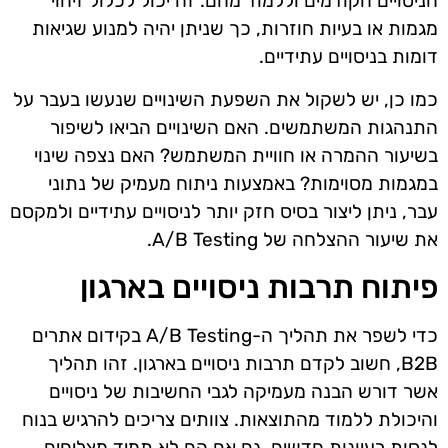
הניסויים הקודמים וללמוד מהם. זה יכול לכלול זיהוי
מגמות או בעיות חוזרות, כך שניתן יהיה למנוע שגיאות
דומות בניסויים עתידיים.
כמו כן, יש לשקול את השפעת השינויים שנעשו בעבר על
התנהגות המשתמשים. האם השינויים הביאו לשיפור
בשיעור ההמרה או חוויית המשתמש? האם נצפה שינוי
במגמות מסוימות? באמצעות ניתוח מעמיק של נתוני
עבר, ניתן ליצור בסיס חזק יותר לניסויים עתידיים ולמקסם
את שיעור ההצלחה של A/B Testing.
פיתוח תרבות ניסויים בארגון
כדי לשפר את תהליך ה-A/B Testing בקידום אתרים
B2B, חשוב לקדם תרבות ניסויים בארגון. זהו תהליך
אשר דורש הבנה מעמיקה לגבי החשיבות של ניסויים
והיכולת ללמוד מהתוצאות. צוותים צריכים להרגיש בנוח
לנסות רעיונות חדשים, גם אם הם לא תמיד מצליחים.