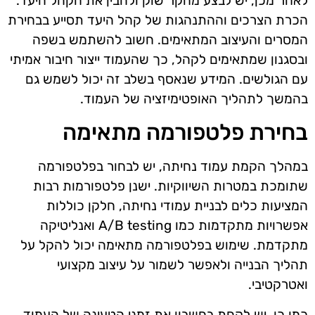
לאחר מכן, יש לבצע מחקר שוק ולהבין את הקהל היעד.
הכרת הצרכים וההתנהגות של קהל היעד תסייע בבחירת
המסרים והעיצוב המתאימים. חשוב להשתמש בשפה
ובסגנון שמתאימים לקהל, כך שהעמוד ייצור חיבור אמיתי
עם הגולשים. המידע שנאסף בשלב זה יכול לשמש גם
בהמשך לתהליך האופטימיזציה של העמוד.
בחירת פלטפורמה מתאימה
במהלך הקמת עמוד נחיתה, יש לבחור בפלטפורמה
שתומכת במטרות השיווקיות. ישנן פלטפורמות רבות
המציעות כלים לבניית עמודי נחיתה, חלקן כוללות
אפשרויות מתקדמות כמו A/B testing ואנליטיקה
מתקדמת. שימוש בפלטפורמה מתאימה יכול להקל על
תהליך הבנייה ולאפשר לשמור על עיצוב מקצועי
ואטרקטיבי.
כמו כן, יש לקחת בחשבון את זמני הטעינה של העמוד.