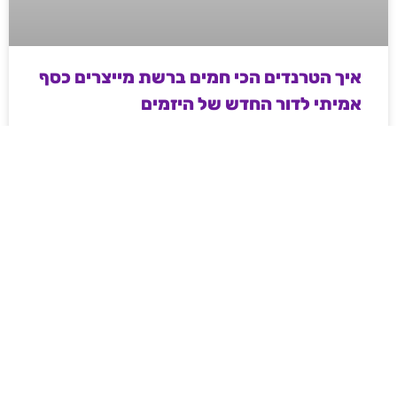
איך הטרנדים הכי חמים ברשת מייצרים כסף
אמיתי לדור החדש של היזמים
מדריך מעשי ועממי לאנשי שיווק ודיגיטל בשנת 2026 –
איך מייצרים כסף וטראפיק אורגני קשיח דרך עולמות ה-
Web3, משחקי המיומנות והקריפטו, ואיך פלטפורמות
מובילות משנות את חוקי המשחק ברשת.
לקריאת המאמר »