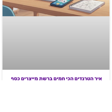
איך הטרנדים הכי חמים ברשת מייצרים כסף
אמיתי לדור החדש של היזמים
מדריך מעשי ועממי לאנשי שיווק ודיגיטל בשנת 2026 –
איך מייצרים כסף וטראפיק אורגני קשיח דרך עולמות ה-
Web3, משחקי המיומנות והקריפטו, ואיך פלטפורמות