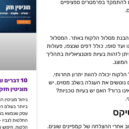
ם להתמקד בפרמטרים ספציפיים
.
 הבנת מסלול הלקוח באתר. המסלול
ד סופו, כולל דפים שנצפו, פעולות
יתן לזהות בעיות פוטנציאליות בתהליך
המוצג.
לקוח יכולה להוות יתרון תחרותי.
10 דברים 
 נוטשים את העגלה בשלב מסוים, יש
מוניטין חזק
ו ברור? האם יש בעיות טכניות?
.
ניהול מוניטין 
ביותר בעולם הד
יקס
עסק שנמצא באי
החלטות לגביו 
ב אחרי ההצלחה של קמפיינים שונים.
הלקוח. חיפוש פ