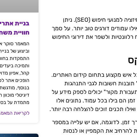
ניתוח הנתונים המתקבל מגוגל אנליטיקס מסייע גם באופטימיזציה למנועי חיפוש (SEO). ניתן
בניית אתרי
ו עמודים דורגים טוב יותר. על סמך
חוויית משת
לוונטיות ולשפר את דירוגי החיפוש
המאמר סוקר את
וביצוע של בניי
קס
התמקדות בחוויי
ותמיכה ביעדים
קהל, אפיון מדו
כל איש מקצוע בתחום קידום האתרים.
הופכים אתר לכל
תובנות חשובות לגבי התנהגות
בנוסף, מודגשת 
בורת מקור" יכולים לספק מידע על
דיגיטלי מוכוון
מן הם בילו בכל עמוד. נתונים אלו
מתמדת על בסיס
ואילו תכנים זוכים להצלחה רבה יותר.
לקריאת המאמר
ך זמן. לדוגמה, אם יש עלייה במספר
 להרחיב את הקמפיין או לנסות