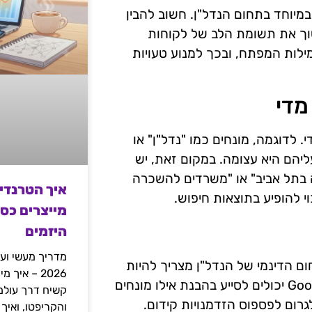
מיוחד בתחום הנדל"ן. חשוב להבין
שוך את תשומת הלב של לקוחות
ילות המפתח, ובכך למנוע טעויות
מדי
 לדוגמה, מונחים כמו "נדל"ן" או
ליהם היא עצומה. במקום זאת, יש
 בתל אביב" או "משרדים להשכרה
איך הטרנדי
י להופיע בתוצאות חיפוש.
מייצרים כס
היזמים
מדריך מעשי ועמ
ם הדינמי של הנדל"ן מצריך להיות
2026 – איך
מעודכן בשינויים בהעדפות הצרכנים. כלים כמו Google Trends יכולים לסייע בהבנת אילו מונחים
גרום לפספוס הזדמנויות קידום.
והקריפטו, ואיך