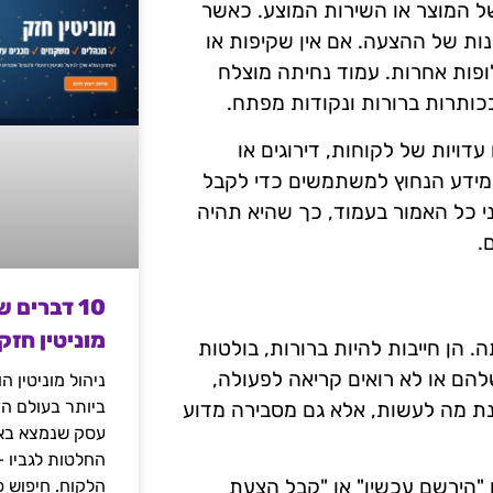
ל המוצר או השירות המוצע. כאשר
ות של ההצעה. אם אין שקיפות או
ופות אחרות. עמוד נחיתה מוצלח
כותרות ברורות ונקודות מפתח.
ויות של לקוחות, דירוגים או
מידע הנחוץ למשתמשים כדי לקבל
 כל האמור בעמוד, כך שהיא תהיה
.
10 דברים 
מוניטין חזק
די נחיתה. הן חייבות להיות ברורות, בולטות
להם או לא רואים קריאה לפעולה,
ניהול מוניטין 
ביותר בעולם הד
ינת מה לעשות, אלא גם מסבירה מדוע
עסק שנמצא באי
החלטות לגביו 
"הירשם עכשיו" או "קבל הצעת
הלקוח. חיפוש פ