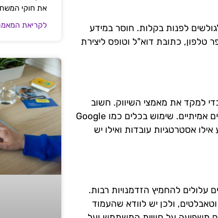
את חוקי המשח
לקריאת המאמר
גולשים לפנות בקלות. חוסר במידע
ר טלפון, כתובת דוא"ל וטופס ליצירת
כדי למקד את מאמצי השיווק. חשוב
לעקוב אחרי ביצועי העמוד ולבצע אופטימיזציה על סמך נתונים אמיתיים. שימוש בכלים כמו Google
וע אילו אסטרטגיות עובדות ואילו יש
ם עלולים להחמיץ הזדמנויות רבות.
וטאבלטים, ולכן יש לוודא שהעמוד
ם משפיעה על חוויית המשתמש ועל