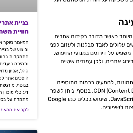
ינה
בניית אתרי
חוויית משת
במיוחד כאשר מדובר בקידום אתרים
המאמר סוקר את
ם עלולים לאבד סבלנות ולעזוב לפני
וביצוע של בניי
שפיע על דירוגים במנועי החיפוש.
התמקדות בחוויי
וג אתרים, ולכן עמודים איטיים
ותמיכה ביעדים
קהל, אפיון מדו
הופכים אתר לכל
תמונות, להמעיט בכמות התוספים
בנוסף, מודגשת 
ולהשתמש בטכנולוגיות מתקדמות כמו CDN (Content Delivery Network). בנוסף, ניתן לשפר
דיגיטלי מוכוון
את מהירות הטעינה על ידי צמצום קוד ה-HTML, CSS ו-JavaScript. שימוש בכלים כמו Google
מתמדת על בסיס
לקריאת המאמר