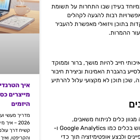
 במיוחד בעידן שבו התחרות על תשומת
אפשרויות רבות להגעה לקהלים
מקדות בתוכן ויזואלי מאפשרת להעביר
ור ההמרות.
יכותי חייב להיות מושך, ברור וממוקד
לסייע בהגברת האמינות וביצירת חיבור
, שכן תוכן לא מקצועי עלול להרתיע
איך הטרנדי
מייצרים כס
ים
היזמים
מדריך מעשי ועמ
 מגוון כלים לניתוח משאבים,
2026 – איך
התנהגות משתמשים וכיצד הוידאו משפיע על ההמרות. שימוש בכלים כמו Google Analytics ו-
פיינים ולבצע אופטימיזציה תוך כדי
והקריפטו, ואיך