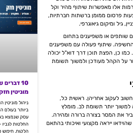
רמות אלו מאפשרות שיתוף מהיר וקל
מצעות פרסום ממומן ברשתות חברתיות,
ן, גיל ומיקום גיאוגרפי.
נם שותפים או משפיענים בתחום
חשיפה. שיתוף פעולה עם משפיענים
כמו כן, הפצת תוכן דרך דוא"ל יכולה
שמור על הקהל מעודכן ולמשוך תשומת
10 דברים 
מוניטין חזק
חשוב לעקוב אחריהן. ראשית כל,
ניהול מוניטין 
 למשוך יותר תשומת לב. מומלץ
ביותר בעולם הד
מאפשר להעביר את המסר בצורה ברורה ומהירה.
עסק שנמצא באי
הוידאו ייראה מקצועי ואיכותי בהתאם
החלטות לגביו 
הלקוח. חיפוש פ