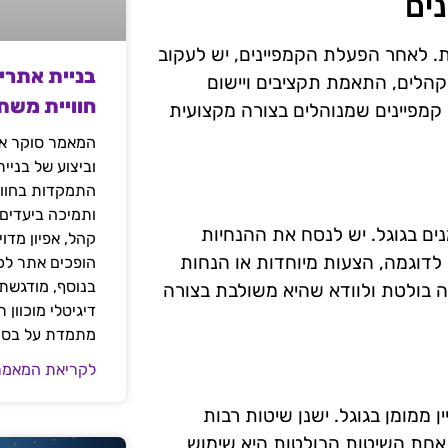
ים
 לאחר הפעלת הקמפיינים, יש לעקוב
בניית אתרי
 קהלים, התאמת תקציבים ויישום
חוויית משת
קמפיינים שמנוהלים בצורה מקצועית
המאמר סוקר את
וביצוע של בניי
התמקדות בחוויי
ותמיכה ביעדים
נים ממומנים בגוגל. יש לנסח את ההנחיות
קהל, אפיון מדו
 לדוגמה, הצעות מיוחדות או הנחות
הופכים אתר לכל
בנוסף, מודגשת 
ע לפעולה מיידית. חשוב למקם את ה-CTA בצורה בולטת ולוודא שהיא משולבת בצורה
דיגיטלי מוכוון
מתמדת על בסיס
לקריאת המאמר
 ממומן בגוגל. ישנן שיטות רבות
 אחת השיטות הבולטות היא שימוש