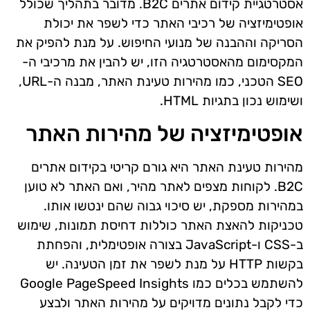
אסטרטגיית קידום אתרים B2C. מדובר בתהליך שכולל
אופטימיזציה של רכיבי האתר כדי לשפר את יכולת
הסריקה וההבנה של מנועי החיפוש. על מנת להפיק את
המקסימום מהאסטרטגיה הזו, יש להבין את מרכיבי ה-
SEO הטכני, כמו מהירות טעינת האתר, מבנה ה-URL,
ושימוש נכון בתגיות HTML.
אופטימיזציה של מהירות האתר
מהירות טעינת האתר היא גורם קריטי בקידום אתרים
B2C. לקוחות מצפים לאתר מהיר, ואם האתר לא טוען
במהירות מספקת, יש סיכוי גבוה שהם ינטשו אותו.
טכניקות להאצת האתר כוללות דחיסת תמונות, שימוש
ב-CSS ו-JavaScript בצורה אופטימלית, והפחתת
בקשות HTTP על מנת לשפר את זמן הטעינה. יש
להשתמש בכלים כמו Google PageSpeed Insights
כדי לקבל נתונים מדויקים על מהירות האתר ולבצע