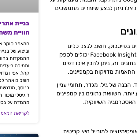
אלו ניתן לבצע שיפורים מתמשכים
בניית אתרי
נים
חוויית משת
המאמר סוקר את
 בקמפיינים ממומנים בפייסבוק, חשוב לנצל כלים
וביצוע של בניי
מתקדמים לניתוח נתונים. כלים כמו Google Analytics ו-Facebook Insights יכולים לספק
התמקדות בחוויי
נים זה, ניתן להבין אילו דפים
ותמיכה ביעדים
 התאמות מדויקות בקמפיינים.
קהל, אפיון מדו
הופכים אתר לכל
הבנה של גיל, מגדר, תחומי עניין
בנוסף, מודגשת 
יותר. השוואת נתונים בין קמפיינים
דיגיטלי מוכוון
 האסטרטגיה השיווקית.
מתמדת על בסיס
לקריאת המאמר
ופטימיזציה למובייל היא קריטית