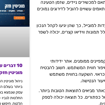
אם למכשירים ניידים, שזמן הטעינה
מים עשויים להוביל לדירוגים נמוכים
ת למובייל, כך שהן יגיעו לקהל הנכון
ל תמונות ווידיאו קצרים, יכולה לשפר
יינים ממומנים. אתר ידידותי
10 דברים 
בשיפור חווית המשתמש. חשוב להבטיח
מוניטין חזק
 כראוי. השקעה בחווית משתמש
עור הנטישה.
ניהול מוניטין 
ביותר בעולם הד
דוק אילו אלמנטים באתר מביאים לתוצאות הטובות ביותר.
עסק שנמצא באי
 של כפתורים. כל תוצאה יכולה לספק
החלטות לגביו 
ים.
הלקוח. חיפוש פ