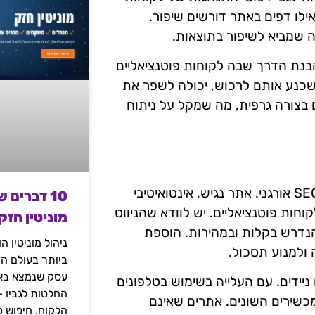
ואילו דפים באתר דורשים שיפור.
מה שמביא לשיפור בתוצאות.
בנת הדרך שבה לקוחות פוטנציאליים
שכנע אותם לרכוש, יכולה לשפר את
ם בצורה גרפית, מה שמקל על ניתוח
חוויית המשתמש היא מרכיב קרדינלי בהצלחת קמפיינים ב-SEO אורגני. אתר נגיש, אינטואיטיבי
10 דברים 
חות פוטנציאליים. יש לוודא שהניווט
מוניטין חזק
נדרש בקלות ובמהירות. הוספת
ניהול מוניטין 
ה ולמנוע תסכול.
ביותר בעולם הד
עסק שנמצא באי
יידים. עם העלייה בשימוש בטלפונים
החלטות לגביו 
כשירים השונים. אתרים שאינם
הלקוח. חיפוש פ