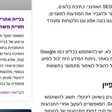
יצירת תוכן איכותי רלוונטי למוצרים יכולה לתמוך בשיפור ה-SEO האורגני. כתיבת בלוגים,
תר ולהגביר את המודעות למוצרים.
בניית אתרי
גם בונה אמון עם הלקוחות ומעודד
חוויית משת
המאמר סוקר את
וביצוע של בניי
התמקדות בחוויי
מעקב אחרי ביצועי הקמפיינים חשוב כדי להבין מה עובד ומה לא. יש להשתמש בכלים כמו Google
ותמיכה ביעדים
שהות באתר. ניתוח המידע הזה יכול לסייע
קהל, אפיון מדו
ול להוביל לשיפור מתמשך בתוצאות
הופכים אתר לכל
בנוסף, מודגשת 
דיגיטלי מוכוון
ין
מתמדת על בסיס
לקריאת המאמר
ים בשיווק דיגיטלי. חשוב להשתמש
בכלים כמו Google Analytics או Google Search Console, המאפשרים לעקוב אחרי התנהגות
ות לגבי דפוסי התנהגות של לקוחות