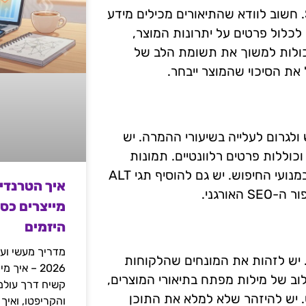
תיאורי מוצרים מהווים חלק מרכזי בקמפיינים של Shopping. חשוב לוודא שהתיאורים מכילים מידע
לכלול פרטים על יתרונות המוצר,
יכולות למשוך את תשומת הלב של
 את הסיכוי שהמוצר ייבחר.
ולגרום לעלייה בשיעורי ההמרה. יש
כוללות פרטים רלוונטיים. תמונות
בגובה של 1000 פיקסלים ומעלה עשויות לשפר את הדירוג במנועי החיפוש. יש גם להוסיף תגי ALT
איך הטרנדי
ורגני.
מייצרים כס
היזמים
מדריך מעשי ועמ
 יש לזהות את המונחים שהלקוחות
2026 – איך
וב של מילות מפתח בתיאורי המוצרים,
ש. יש להיזהר שלא למלא את התוכן
והקריפטו, ואיך