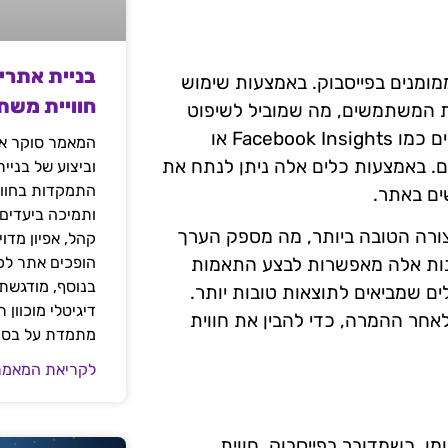
בניית אתרי
מומנים בפייסבוק. באמצעות שימוש
חוויית משת
ות המשתמשים, מה שמוביל לשיפוט
מדויק יותר של האסטרטגיה השיווקית. חשוב להשתמש בכלים כמו Facebook Insights או
המאמר סוקר את
הקמפיינים. באמצעות כלים אלה ניתן לנתח את
וביצוע של בניי
התמקדות בחוויי
ים באתר.
ותמיכה ביעדים
בצורה הטובה ביותר, מה מספק הערך
קהל, אפיון מדו
הופכים אתר לכל
בנות אלה מאפשרות לבצע התאמות
בנוסף, מודגשת 
ם שמביאים לתוצאות טובות יותר.
דיגיטלי מוכוון
חר ההמרה, כדי להבין את חווית
מתמדת על בסיס
לקריאת המאמר
ן. כשמדובר בפייסבוק, חווית