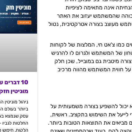
יתה אינה מתאימה לציפיות
בוהה שהמשתמש יעזוב את האתר
תמש מעוצב בצורה אטרקטיבית, נטול
ם כמו צ'אט חי, המלצות של לקוחות
חון של המשתמש ולגרום לו להרגיש
ורה מיטבית גם במובייל, שכן חלק
 על חווית המשתמש מהווה מרכיב
10 דברים 
מוניטין חזק
ניהול מוניטין 
וא יכול להשפיע בצורה משמעותית על
ביותר בעולם הד
 לייעל את השימוש בתקציב. ראשית,
עסק שנמצא באי
ם מביאים את התוצאות הטובות ביותר.
החלטות לגביו 
הלקוח. חיפוש פ
וקצה להם, בעוד שבקמפיינים שאינם