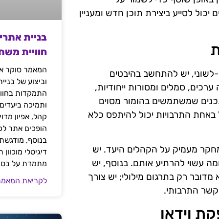
כול לסייע ביצירת תוכן חדש ומעניין
בניית אתרי
ת
חוויית משת
המאמר סוקר את
-לשוני, יש להתחשב בהיבטים
וביצוע של בניי
רכים, סמלים ומסורות ייחודיות,
התמקדות בחוויי
כנים שמשתמשים בהומור מסוים
ותמיכה ביעדים
 באחת התרבויות יכול להיתפס כלא
קהל, אפיון מדו
הופכים אתר לכל
בנוסף, מודגשת 
 מחקר מעמיק על הקהלים היעד. יש
דיגיטלי מוכוון
ה עשוי להרתיע אותם. בנוסף, יש
מתמדת על בסיס
דובר רק בתרגום מילולי; יש צורך
לקריאת המאמר
קשר התרבותי.
ת וידאו