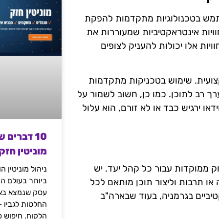
שתמש בטכנולוגיות מתקדמות להפקת
בטכנולוגיות VR או AR יכול ליצור חוויות אינטראקטיביות שמעוררות את
ויות אלו יכולות להעניק לצופים
קצועית. שימוש בטכניקות מתקדמות
וסיף ערך רב לתוכן. כמו כן, חשוב לשמור על
או ירגיש כבד או לא זורם, הוא עלול
10 דברים 
מוניטין חזק
ק ממוקדות עבור כל קהל יעד. יש
ניהול מוניטין 
ביותר בעולם הד
או תרבות וליצור תוכן מותאם לכל
עסק שנמצא באי
טיביים בגרמניה, בעוד שבארה"ב
החלטות לגביו 
הלקוח. חיפוש פ