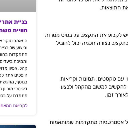
את התוצאות.
בניית אתרי
חוויית משת
ן תקציב הוא חיוני להצלחה של קמפיינים של Display. יש לקבוע את התקציב על בסיס מטרות
המאמר סוקר את
תקציב בצורה חכמה יכול להוביל
וביצוע של בניי
התמקדות בחוויי
ותמיכה ביעדים
קהל, אפיון מדו
הופכים אתר לכל
וי עם טקסטים, תמונות וקריאות
בנוסף, מודגשת 
ש להקשיב למשוב מהקהל ולבצע
דיגיטלי מוכוון
ורך זמן.
מתמדת על בסיס
לקריאת המאמר
מפיין Display, יש להסתמך על אסטרטגיות מתקדמות שמותאמות