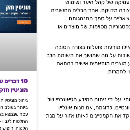
מעמיקה של קהל היעד ושימוש
ורה מדויקת. אחד הכלים החשובים
נציאליים על סמך התנהגותם
קטגוריות מסוימות של מוצרים או
קות כמו A/B Testing כדי לבדוק אילו מודעות פועלות בצורה הטובה
 חשובות על מה שמושך את תשומת הלב
יע מוצרים מותאמים אישית בהתאם
 להמרות.
10 דברים 
מוניטין חזק
י. על ידי ניתוח המידע הגיאוגרפי של
ניהול מוניטין 
טיים. לדוגמה, אם חנות אונליין
ביותר בעולם הד
עסק שנמצא באי
קד את הקמפיינים לאותו אזור על מנת
החלטות לגביו 
הלקוח. חיפוש פ