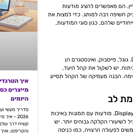
נויות אונליין. הם מאפשרים להציג מודעות
יק חשיפה רבה למותג. כדי למצות את
חודיים שלהם, כגון סוגי המודעות,
כל פלטפורמה מציעה יתרונות שונים לקמפיינים של Display. גוגל, פייסבוק, ואינסטגרם הן
תוח. יש לשקול את קהל היעד,
מה. הבנה מעמיקה של הקהל תסייע
איך הטרנדי
מייצרים כס
מת לב
היזמים
מדריך מעשי ועמ
עיצוב המודעות הוא גורם מכריע בהצלחה של קמפיינים של Display. מודעות עם תמונות באיכות
2026 – איך
ל לשיעורי הקלקה גבוהים יותר. יש
ות את המשתמשים לפעולה הרצויה, כמו כניסה
והקריפטו, ואיך