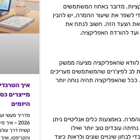
קציות. מדובר באחוז המשתמשים
די לשפר את שיעור ההמרה, יש להבין
את הצעד הזה. חשוב לנתח את
עד להורדת האפליקציה.
ש לוודא שהאפליקציה מציעה ממשק
שומת לב לפיצ'רים שהמשתמשים מעריכים
. ככל שהאפליקציה תהיה נוחה יותר
איך הטרנדי
מייצרים כס
היזמים
מדריך מעשי ועמ
המרה. באמצעות כלים אנליטיים ניתן
2026 – איך
חיתה עובדים טוב יותר ואילו
רטגיות קידום מצליחות יותר. חשוב לבצע בדיקות A/B כדי לבחון שינויים שונים ולראות כיצד
והקריפטו, ואיך