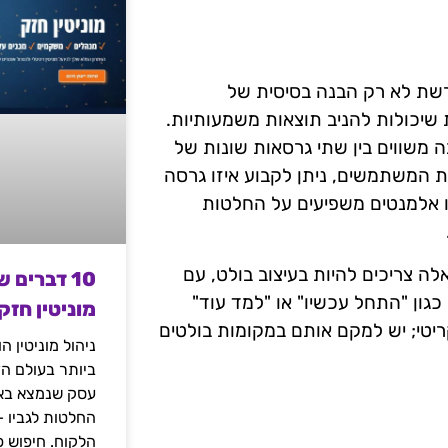
רשת לא רק הבנה בסיסית של
יכולות להניב תוצאות משמעותיות.
ות המתקדמות היא טכניקת A/B Testing, שבה משווים בין שתי גרסאות שונות של
ת המשתמשים, ניתן לקבוע איזו גרסה
לו אלמנטים משפיעים על החלטות
לה צריכים להיות בעיצוב בולט, עם
10 דברים 
ון "התחל עכשיו" או "למד עוד"
מוניטין חזק
יטי; יש למקם אותם במקומות בולטים
ניהול מוניטין 
ביותר בעולם הד
עסק שנמצא באי
החלטות לגביו 
הלקוח. חיפוש פ