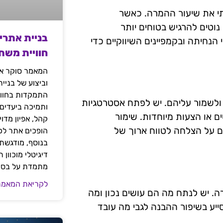
י את שיעור ההמרה. כאשר
וטים להרגיש בטוחים יותר
בניית אתרי
נחיתה ובקמפיינים השיווקיים כדי
חוויית משת
המאמר סוקר את
וביצוע של בניי
התמקדות בחוויי
לשמור עליהם. יש לפתח אסטרטגיות
ותמיכה ביעדים
ם או הצעות מיוחדות. שימור
קהל, אפיון מדו
 על הצלחה לטווח ארוך של
הופכים אתר לכל
בנוסף, מודגשת 
דיגיטלי מוכוון
מתמדת על בסיס
לקריאת המאמר
. יש לנתח מה הם עושים נכון ומה
יע בשיפור ההבנה לגבי מה עובד