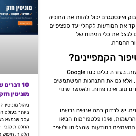
בוק ואינסטגרם יכול להוות את החוליה
ד את המודעות לקהלי יעד ספציפיים
ם לנצל את כלי הניתוח של
ור ההמרה.
פור הקמפיינים?
כלים אנליטיים הם מרכיב מרכזי בהבנת הביצועים של המודעות. בעזרת כלים כמו Google
ודעות, אלא גם את התנהגות המשתמשים
10 דברים 
ם טוב ואילו פחות, ולאפשר שינוי
מוניטין חזק
ניהול מוניטין 
ים. יש לבדוק כמה אנשים נרשמו
ביותר בעולם הד
הרשמות, ואילו פלטפורמות הביאו
עסק שנמצא באי
החלטות לגביו 
ת המאמצים במודעות שהצליחו ולשפר
הלקוח. חיפוש פ