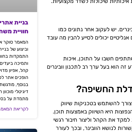
איכותיות שיכולות לשדר מקצועיות.
בניית אתרי
רים. יש לעקוב אחר נתונים כמו
חוויית משת
יטיים יכולים לסייע להבין מה עובד
המאמר סוקר את
וביצוע של בניי
התמקדות בחוויי
שתתפים חשבו על התוכן, איכות
ותמיכה ביעדים
זה הוא בעל ערך רב לתכנון וובינרים
קהל, אפיון מדו
הופכים אתר לכל
בנוסף, מודגשת 
דלת החשיפה?
דיגיטלי מוכוון
מתמדת על בסיס
ש צורך להשתמש בטכניקות שיווק
לקריאת המאמר
וצות היא השיווק באמצעות תוכן.
 למקד את הקהל וליצור חיבור רגשי
שורות לנושא הוובינר, ובכך לעורר