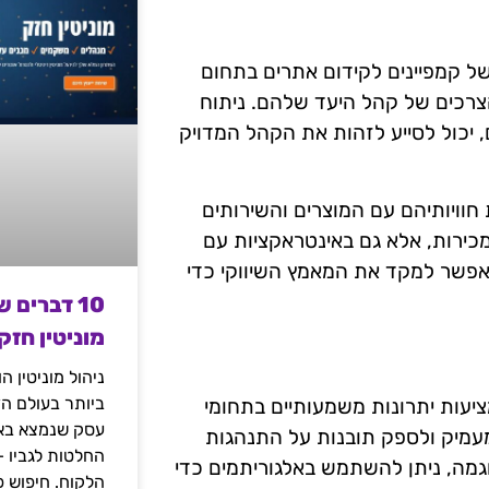
 קמפיינים לקידום אתרים בתחום
הצרכים של קהל היעד שלהם. ניתוח
ם, יכול לסייע לזהות את הקהל המדויק
 חוויותיהם עם המוצרים והשירותים
כירות, אלא גם באינטראקציות עם
 אפשר למקד את המאמץ השיווקי כדי
10 דברים 
מוניטין חזק
ניהול מוניטין 
ביותר בעולם הד
יעות יתרונות משמעותיים בתחומי
עסק שנמצא באי
מעמיק ולספק תובנות על התנהגות
החלטות לגביו 
גמה, ניתן להשתמש באלגוריתמים כדי
הלקוח. חיפוש פ