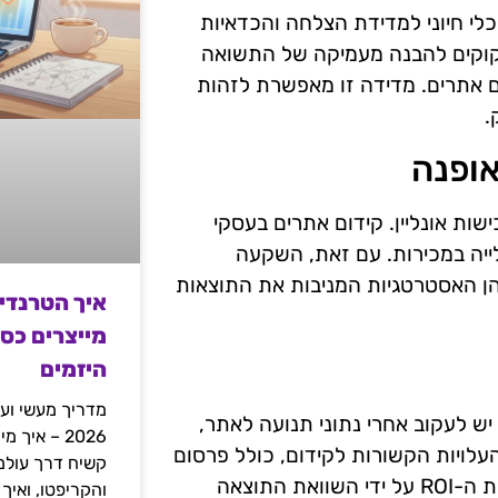
R) בקידום אתרים היא כלי חיוני למדידת הצלחה והכדאיות
קוקים להבנה מעמיקה של התשואה
 אתרים. מדידה זו מאפשרת לזהות
.
אופנה
ות אונליין. קידום אתרים בעסקי
ייה במכירות. עם זאת, השקעה
חנה מדויקת של ROI כדי להבין מהן האסטרטגיות המניבות את התוצאות
איך הטרנדי
מייצרים כס
היזמים
מדריך מעשי ועמ
ברורות. יש לעקוב אחרי נתוני תנועה לאתר,
2026 – איך
עלויות הקשורות לקידום, כולל פרסום
ממומן, תכנים ותחזוקה של האתר. לאחר מכן, ניתן לחשב את ה-ROI על ידי השוואת התוצאה
והקריפטו, ואיך