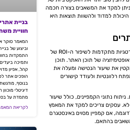
 ניתן למקד את המשאבים בצורה חכמה
, היכולת למדוד ולהשוות תוצאות היא
בניית אתרי
חוויית משת
המאמר סוקר את
וביצוע של בניי
בעידן הדיגיטלי, עסקים בתחום האופנה נדרשים לאמץ אסטרטגיות מתקדמות לשיפור ה-ROI של
התמקדות בחוויי
ופטימיזציה של תוכן האתר. תוכן
ותמיכה ביעדים
מקטין את שיעור הנטישה ומעלה את
קהל, אפיון מדו
תח רלוונטיות ולעודד קישורים
הופכים אתר לכל
בנוסף, מודגשת 
דיגיטלי מוכוון
ניתוח נתוני הקמפיינים, כולל שיעור
מתמדת על בסיס
 לא. עסקים צריכים למקד את המאמץ
לקריאת המאמר
וגמה, אם קמפיין מסוים באינסטגרם
משאבים בהתאם.