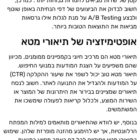
קטן של שדות מביאים להמרות גבוהות יותר. כמו כן,
חשוב לבדוק את הביצועים של דפי הנחיתה באופן שוטף
ולבצע A/B Testing על מנת לגלות אילו גרסאות
מביאות את התוצאות הטובות ביותר.
אופטימיזציה של תיאורי מטא
תיאורי מטא הם מרכיב חיוני בקמפיינים ממומנים, מכיוון
שהם משפיעים על הצגת המודעות במנועי החיפוש.
תיאור מטא טוב יכול לשפר את שיעור ההקלקה (CTR)
על המודעות ולהגדיל את התנועה לאתר. חשוב לנסח
תיאורים שמציינים בבירור את היתרונות של המוצר או
השירות המוצע, ולכלול קריאות לפעולה שימשכו את
המשתמשים.
בנוסף, יש לוודא שהתיאורים מותאמים למילות המפתח
הרלוונטיות, אך יש להימנע מהזנה מופרזת שלהן. שימוש
בתיאורי מטא ייחודיים לכל דף באתר מסייע במניעת