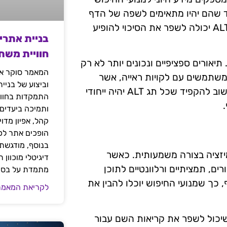
ד שהם יהיו מתאימים לשפה של הדף
שבו התמונה מופיעה. הוספת מילות מפתח רלוונטיות בתגי ALT יכולה לשפר את הסיכוי להופיע
בניית אתרי
חוויית משת
תיאורים ספציפיים ונכונים יותר לא רק
המאמר סוקר את
משתמשים עם לקויות ראייה, אשר
וביצוע של בניי
עשויים להשתמש בטכנולוגיות מסייעות לקרוא את התוכן. חשוב להקפיד שכל תג ALT יהיה ייחודי
התמקדות בחוויי
ותמיכה ביעדים
קהל, אפיון מדו
הופכים אתר לכל
בנוסף, מודגשת 
יזציה בצורה משמעותית. כאשר
דיגיטלי מוכוון
ם, תמציתיים ורלוונטיים לתוכן
מתמדת על בסיס
כך שמנועי החיפוש יוכלו להבין את
לקריאת המאמר
שיכול לשפר את קריאות השם עבור