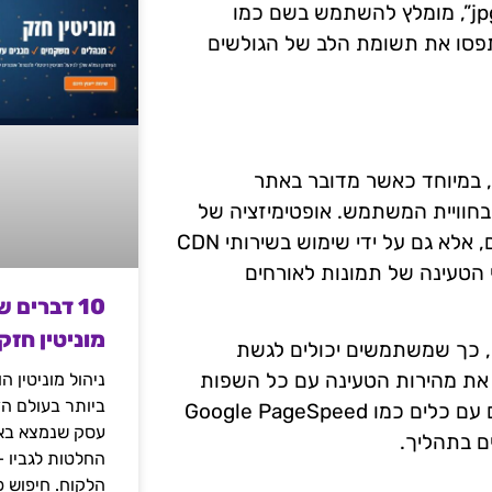
מנועי החיפוש. לדוגמה, במקום “תמונה של חוף בתל אביב.jpg”, מומלץ להשתמש בשם כמו
תמונות יתפסו את תשומת הלב של הגולשים
 במיוחד כאשר מדובר באתר
בחוויית המשתמש. אופטימיזציה של
מהירות טעינה מתבצעת לא רק על ידי הפחתת גודל הקבצים, אלא גם על ידי שימוש בשירותי CDN
להאיץ את זמני הטעינה של תמונות לאורחים
10 דברים 
מוניטין חזק
עולם, כך שמשתמשים יכולים לגשת
 את מהירות הטעינה עם כל השפות
ניהול מוניטין 
ביותר בעולם הד
של האתר, כדי לוודא שהן נטענות במהירות וביעילות. ניסויים עם כלים כמו Google PageSpeed
עסק שנמצא באי
החלטות לגביו 
הלקוח. חיפוש פ