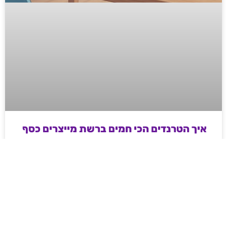
איך הטרנדים הכי חמים ברשת מייצרים כסף
אמיתי לדור החדש של היזמים
מדריך מעשי ועממי לאנשי שיווק ודיגיטל בשנת 2026 –
איך מייצרים כסף וטראפיק אורגני קשיח דרך עולמות ה-
Web3, משחקי המיומנות והקריפטו, ואיך פלטפורמות
מובילות משנות את חוקי המשחק ברשת.
לקריאת המאמר »