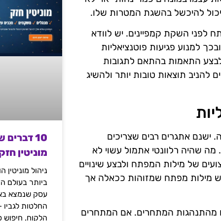
 יכול להיכשל בהשגת המטרות שלו.
 לפני השקת קמפיינים. יש לוודא
כך למנוע פגיעות פוטנציאליות
ולבצע התאמות בהתאם לתגובות
ם להניב תוצאות טובות יותר ולהשיג
יות
. ישנם אתגרים רבים שצריכים
10 דברים 
 מה שהיה רלוונטי אתמול עשוי לא
מוניטין חזק
צועים של מילות המפתח ולבצע שינויים
ניהול מוניטין 
יש מילות מפתח שמזוהות ככאלה אך
ביותר בעולם הד
עסק שנמצא באי
החלטות לגביו 
ם מהתנהגות המתחרים. אם המתחרים
הלקוח. חיפוש פ