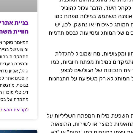
לקהל היעד, הדבר עלול להוביל
 אופנה משתמש במילות מפתח כמו
בניית אתרי
 המותג כאיכותי או נחשק. לכן, יש
חוויית משת
ים של המותג ומסייעות לבסס תדמית
המאמר סוקר את
וביצוע של בניי
ן ומקצועיות, מה שמוביל להגדלת
התמקדות בחוויי
תמקדים במילות מפתח חיוביות, כמו
ותמיכה ביעדים
יר את הנכונות של הגולשים לבצע
קהל, אפיון מדו
הופכים אתר לכל
 המותג לא רק משפיעה על התנהגות
בנוסף, מודגשת 
דיגיטלי מוכוון
מתמדת על בסיס
לקריאת המאמר
את השפעת מילות המפתח השליליות על
אימות למוצר או לשירות, התוצאות
ת עצמו במונחים כמו "נחות" או "לא