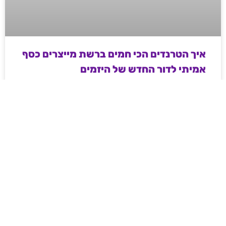
איך הטרנדים הכי חמים ברשת מייצרים כסף
אמיתי לדור החדש של היזמים
מדריך מעשי ועממי לאנשי שיווק ודיגיטל בשנת 2026 –
איך מייצרים כסף וטראפיק אורגני קשיח דרך עולמות ה-
Web3, משחקי המיומנות והקריפטו, ואיך פלטפורמות
מובילות משנות את חוקי המשחק ברשת.
לקריאת המאמר »