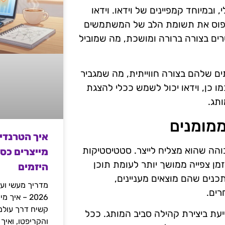
 ובמיוחד קמפיינים של וידאו. וידאו
לתפוס את תשומת הלב של המשתמשים
רים בצורה ברורה ומושכת, מה שמוביל
ים שלהם בצורה חווייתית, מה שמגביר
 כן, וידאו יכול לשמש ככלי להצגת
תג.
ממומנים
איך הטרנדי
והה שהוא מצליח לייצר. סטטיסטיקות
מייצרים כס
וזמן צפייה ממושך יותר לעומת תוכן
היזמים
כנים שהם מוצאים מעניינים,
מדריך מעשי ועמ
רים.
2026 – איך
עת ביצירת קהילה סביב המותג. ככל
והקריפטו, ואיך