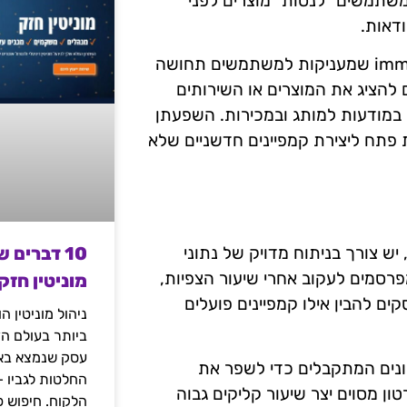
מות המשלבות AR מאפשרות למשתמשים "לנסות" מוצרים לפני
דאות.
כמו כן, קמפיינים המשלבים VR יכולים להציע חוויות immersive שמעניקות למשתמשים תחושה
 להציג את המוצרים או השירותים
במודעות למותג ובמכירות. השפעתן
ת פתח ליצירת קמפיינים חדשניים שלא
10 דברים 
 יש צורך בניתוח מדויק של נתוני
פרסמים לעקוב אחרי שיעור הצפיות,
מוניטין חזק
ם להבין אילו קמפיינים פועלים
ניהול מוניטין 
ביותר בעולם הד
עסק שנמצא באי
תונים המתקבלים כדי לשפר את
החלטות לגביו 
ון מסוים יצר שיעור קליקים גבוה
הלקוח. חיפוש פ