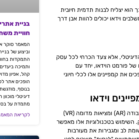
הוא יצליח לבנות תדמית חיובית
לבים וידאו יכולים להוות אבן דרך
בניית אתרי
חוויית משת
המאמר סוקר את
וביצוע של בניי
הדיגיטלי, אלא צעד הכרחי לכל עסק
התמקדות בחוויי
 של פורמט הוידאו, יחד עם
ותמיכה ביעדים
ם את קמפיינים אלו לכלי חיוני
קהל, אפיון מדו
הופכים אתר לכל
בנוסף, מודגשת 
ינים וידאו
דיגיטלי מוכוון
מתמדת על בסיס
בעידן הדיגיטלי הנוכחי, טכנולוגיות מתקדמות כמו מציאות רבודה (AR) ומציאות מדומה (VR)
לקריאת המאמר
. השימוש בטכנולוגיות אלו מאפשר
שומת לב ומגבירות את מעורבות