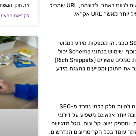
למנועי החיפוש להבין את התוכן, אלא גם מקל על המשתמשים לנווט באתר. לדוגמה, URL שמכיל
את חוקי המשח
אשר URL אקראי.
לקריאת המאמר
תגיות מטה, כמו תגית הכותרת ותגיות התיאור, חיוניות ל-SEO טכני. הן מספקות מידע למנועי
החיפוש על התוכן של הדף ומשפיעות על שיעורי הקלקה. בנוסף, שימוש בנתוני Schema יכול
לשפר את הנראות של האתר בתוצאות החיפוש על ידי הוספת סמלים עשירים (Rich Snippets)
בין טוב יותר את התוכן ומסייעים בהצגת מידע
עם עליית השימוש במכשירים ניידים, אופטימיזציה לנייד הפכה להיות חלק בלתי נפרד מ-SEO
ה יותר אלא גם משפיע על דירוגי
 ומספק ניווט קל ונוח. גוגל מדגישה
תר עומד בכל הקריטריונים הנדרשים.