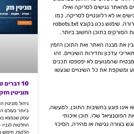
ם מהאתר נגישים לסריקה ואילו
ים או לא רלוונטיים לסריקה, כמו
דפי ניהול או קבצים זמניים, ולכן חשוב להגדיר זאת בצורה ברורה. שימוש נכון בקובץ robots.txt
 הסורקים בתוכן החשוב ביותר.
מנועי החיפוש להבין את מבנה האתר ואת התוכן הזמין
ל תאריכי עדכון ותדירות השינויים. זהו
מבטיח שהמנועים לא יפספסו תכנים
ע ומשקפת את כל השינויים שנעשו
10 דברים 
מוניטין חזק
ניהול מוניטין 
, הוא אינו פוגע בחשיבות התוכן. למעשה,
ביותר בעולם הד
 הפוטנציאל שלו. תוכן איכותי
עסק שנמצא באי
גש בצורה נגישה או מהירה, הסיכוי
החלטות לגביו 
הלקוח. חיפוש פ