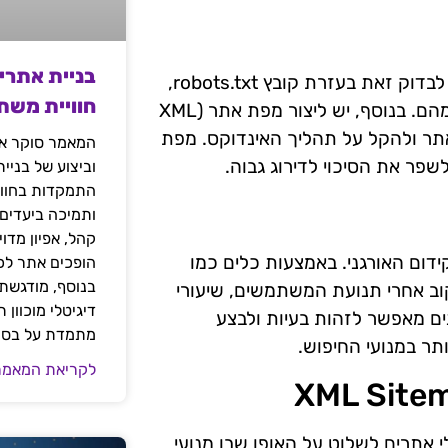
בניית אתרי
יש להבטיח שהאתר ניתן לסריקה על ידי מנועי החיפוש. ניתן לבדוק זאת בעזרת קובץ robots.txt,
חוויית משת
שמנחה את הסורקים אילו דפים יש לסרוק ואילו יש להימנע מהם. בנוסף, יש ליצור מפת אתר (XML
ל האתר ולהקל על תהליך האינדוקס. מפת
המאמר סוקר את
פר את הסיכוי לדירוג גבוה.
וביצוע של בניי
התמקדות בחוויי
ותמיכה ביעדים
קהל, אפיון מדו
קידום האורגני. באמצעות כלים כמו
הופכים אתר לכל
בנוסף, מודגשת 
-Google Search Console, ניתן לעקוב אחרי תנועת המשתמשים, שיעורי
דיגיטלי מוכוון
ם מאפשר לזהות בעיות ולבצע
מתמדת על בסיס
ותר במנועי החיפוש.
לקריאת המאמר
SEO טכני, המאפשר לבעלי אתרים לשלוט על האופן שבו מנועי