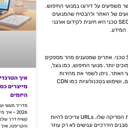
שר משפיעים על דירוגו במנועי החיפוש.
ועים של האתר ולהבטיח שהמנועים
יוכלו לסרוק ולהבין את התוכן בצורה מיטבית. התמקדות ב-SEO טכני היא חיונית לקידום אורגני
 המידע.
מהירות טעינת האתר היא אחד הפרמטרים החשובים ב-SEO טכני. אתרים שמטענים מהר מספקים
ים יותר. מנועי החיפוש, כמו גוגל,
עי האתר. ניתן לשפר את מהירות
איך הטרנדי
הטעינה על ידי אופטימיזציה של תמונות, הפחתת גודל קבצים, ושימוש בטכנולוגיות כמו CDN
מייצרים כס
היזמים
מדריך מעשי ועמ
2026 – איך
מבנה ה-URL משפיע על קלות השימוש של האתר ועל יכולת הסריקה שלו. URLs צריכים להיות
בנים היררכיים ונגישים לא רק עוזר
והקריפטו, ואיך