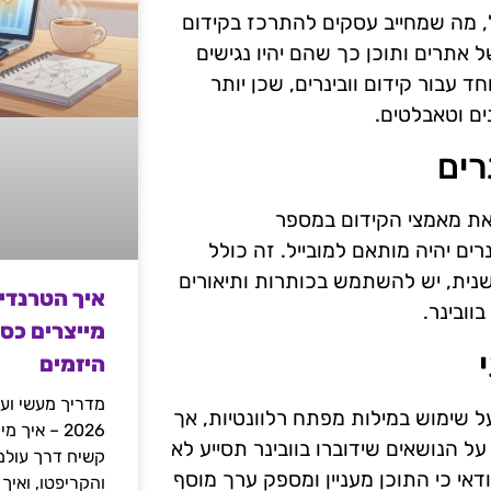
דל, מה שמחייב עסקים להתרכז בקידום
פטימיזציה של אתרים ותוכן כך שהם יהיו נגישים
חד עבור קידום וובינרים, שכן יותר
ים וטאבלטים.
רים
 את מאמצי הקידום במספר
ם יהיה מותאם למובייל. זה כולל
 שנית, יש להשתמש בכותרות ותיאורים
איך הטרנדי
וובינר.
מייצרים כס
היזמים
מדריך מעשי ועמ
על שימוש במילות מפתח רלוונטיות, אך
2026 – איך
ל הנושאים שידוברו בוובינר תסייע לא
דאי כי התוכן מעניין ומספק ערך מוסף
והקריפטו, ואיך