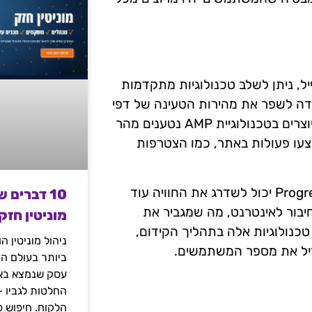
 יתרון נוסף בקידום וובינרים באמצעות SEO מובייל, ניתן לשלב טכנולוגיות מתקדמות
AMP (A). טכנולוגיה זו נועדה לשפר את מהירות הטעינה של דפי
אינטרנט במובייל, ומספקת חוויית משתמש חלקה. דפים המיוצרים בטכנולוגיית AMP נטענים מהר
בצעו פעולות באתר, כמו הצטרפות
בנוסף, שימוש בטכנולוגיות כמו Progressive Web Apps (PWAs) יכול לשדרג את החוויה עוד
10 דברים 
ן חיבור לאינטרנט, מה שמגביר את
מוניטין חזק
טכנולוגיות אלה בתהליך הקידום,
ניהול מוניטין 
גדיל את מספר המשתמשים.
ביותר בעולם הד
עסק שנמצא באי
החלטות לגביו 
הלקוח. חיפוש פ