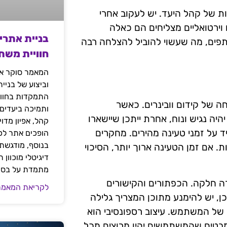
ות של קהל היעד. יש לעקוב אחרי
וירטואליים מצליחים הם כאלה
בניית אתרי
פים, מה שעשוי להוביל להצלחה רבה
חוויית משת
המאמר סוקר את
וביצוע של בניי
התמקדות בחוויי
ה של קידום וובינרים. כאשר
ותמיכה ביעדים
יה נגיש ונוח, אחרת ייתכן שיישארו
קהל, אפיון מדו
ד על זמני טעינה מהירים. מחקרים
הופכים אתר לכל
בנוסף, מודגשת 
 אם זמן הטעינה ארוך יותר, הסיכוי
דיגיטלי מוכוון
מתמדת על בסיס
ה חלקה. הכפתורים והקישורים
לקריאת המאמר
ן, יש להימנע מתוכן המצריך גלילה
של המשתמש. עיצוב רספונסיבי הוא
מבטיח שהמשתמשים יהיו מרוצים מכל