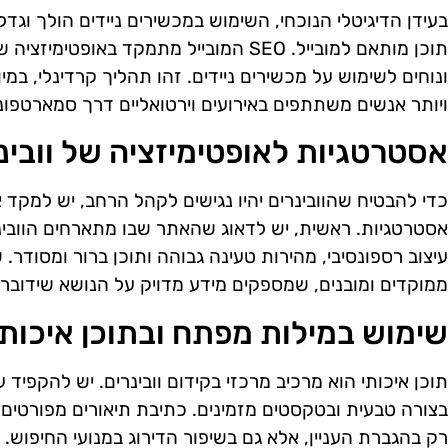
בעידן הדיגיטלי הנוכחי, השימוש במכשירים ניידים הולך וג
תוכן מותאם למובייל. SEO המובייל מתמקד באו
ונוחים לשימוש על מכשירים ניידים. זהו תהליך קרדינלי, במיו
ויותר אנשים משתתפים באירועים וירטואליים דרך סמארטפונ
אסטרטגיות לאופטימיזציה של וובינ
כדי להבטיח שהוובינרים יהיו נגישים לקהל הרחב, יש למקד
אסטרטגיות. ראשית, יש לדאוג שהאתר שבו מתארחים הוובינרי
עיצוב רספונסיבי, מהירות טעינה גבוהה ותוכן ברור ומסודר.
ממוקדים ומובנים, שמספקים מידע מדויק על הנושא שידובר ב
שימוש במילות מפתח ובתוכן איכותי
תוכן איכותי הוא מרכיב מרכזי בקידום וובינרים. יש להקפיד 
בצורה טבעית ובטקסטים מזמינים. כתיבת תיאורים מפורטים ע
רק בהגברת העניין, אלא גם בשיפור הדירוג במנועי החיפוש. ו