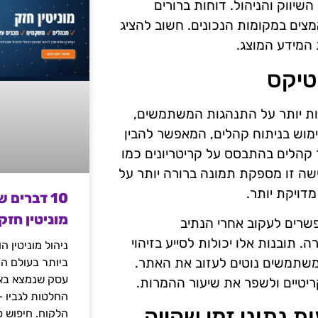
שיווק והניהול. דוחות ברורים
צים במקומות הנכונים. חשוב להציג
 המידע המוצג.
טיקס
קות יותר על התנהגות המשתמשים,
B2. שיטה אחת היא השימוש בניתוח קהלים, המאפשר להבין
 קהלים בהתבסס על קריטריונים כמו
ישה זו מספקת תמונה ברורה יותר על
דויקת יותר.
10 דברים 
מוניטין חזק
שרים לעקוב אחרי הנתיב
ובנות אלו יכולות לסייע בזיהוי
ניהול מוניטין 
משתמשים נוטים לעזוב את האתר.
ביותר בעולם הד
עסק שנמצא באי
ריטיים ולשפר את שיעור ההמרות.
החלטות לגביו 
נתוני זמן שהייה
הלקוח. חיפוש פ