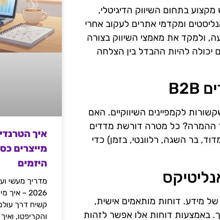
מקצוע בתחום השיווק הדיגיטלי,
רים B2B. הכלי מאפשר לאנליסטים ומקדמי אתרים לעקוב אחרי
, ולמקד את מאמצי השיווק בצורה
ם יכולה להיות ההבדל בין הצלחה
B2
קשורות לקמפיינים השיווקיים. האם
ור ההמרה? כל מטרה דורשת מדדים
איך הטרנדי
היעזר במודלים כמו SMART (ספציפי, מדוד, בר השגה, רלוונטי, בזמן) כדי
מייצרים כס
היזמים
אנליטיקס
מדריך מעשי ועמ
2026 – איך
של מידע. דוחות מותאמים אישית,
ך. באמצעות דוחות אלו אפשר לזהות
והקריפטו, ואיך