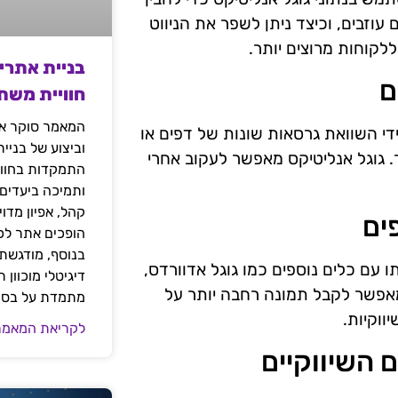
עוזבים, וכיצד ניתן לשפר את הניווט
ללקוחות מרוצים יותר.
בניית אתרי
חוויית משת
המאמר סוקר את
 הן כלי חיוני בקטגורית קידום אתרים B2B. על ידי השוואת גרסאות שונות של דפים או
וביצוע של בניי
ר. גוגל אנליטיקס מאפשר לעקוב אחרי
התמקדות בחוויי
ותמיכה ביעדים
קהל, אפיון מדו
ים
הופכים אתר לכל
בנוסף, מודגשת 
 עם כלים נוספים כמו גוגל אדוורדס,
דיגיטלי מוכוון
לניהול לקוחות (CRM). שילוב זה מאפשר לקבל תמונה רחבה יותר על
מתמדת על בסיס
ווקיות.
לקריאת המאמר
 השיווקיים