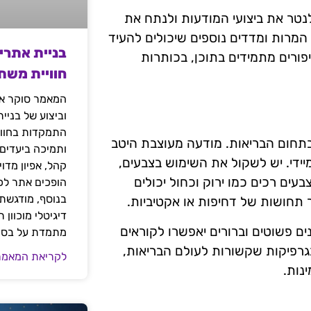
נטר את ביצועי המודעות ולנתח את
המרות ומדדים נוספים שיכולים להעיד
בניית אתרי
פורים מתמידים בתוכן, בכותרות
חוויית משת
המאמר סוקר את
וביצוע של בניי
התמקדות בחוויי
בתחום הבריאות. מודעה מעוצבת היטב
ותמיכה ביעדים
ידי. יש לשקול את השימוש בצבעים,
קהל, אפיון מדו
ים רכים כמו ירוק וכחול יכולים
הופכים אתר לכל
בנוסף, מודגשת 
ר תחושות של דחיפות או אקטיביות.
דיגיטלי מוכוון
ים פשוטים וברורים יאפשרו לקוראים
מתמדת על בסיס
גרפיקות שקשורות לעולם הבריאות,
לקריאת המאמר
נות.