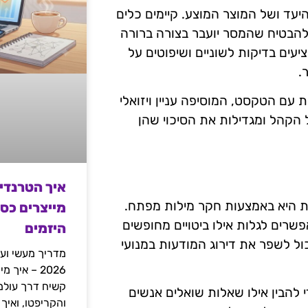
עד ושל המוצר המוצע. קיימים כלים
הבטיח שהמסר יועבר בצורה ברורה
דת. כלים כמו Grammarly ו-Hemingway Editor מציעים בדיקות לשוניים ושיפוטים על
.
פיקה משולבת עם הטקסט, המוסיפה עניין ויזואלי
 הקהל ומגדילות את הסיכוי שהן
איך הטרנדי
 היא באמצעות חקר מילות מפתח.
מייצרים כס
ו Google Keyword Planner ו-Ubersuggest מאפשרים לגלות אילו ביטויים מחופשים
היזמים
כול לשפר את דירוג המודעות במנועי
מדריך מעשי ועמ
2026 – איך
ניתן להשתמש באתרים כמו AnswerThePublic כדי להבין אילו שאלות שואלים אנשים
והקריפטו, ואיך