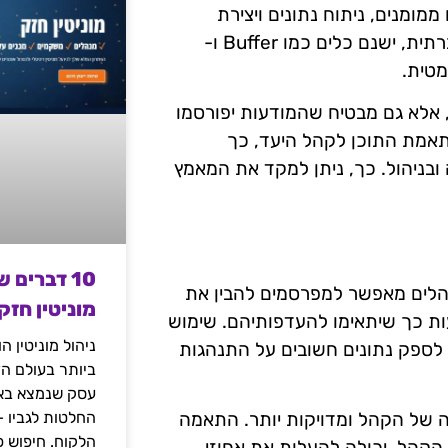
 דיוורים ממומנים, ניתוח נתונים ויצירת
קמפיינים ממומנים בצורה אוטומטית. גם בתחום המדיה החברתית, ישנם כלים כמו Buffer ו-
 אלא גם מבטיח שהמודעות יפורסמו
בהתאמת התוכן לקהל היעד, כך
ובניהול. כך, ניתן למקד את המאמץ
10 דברים 
 קהלים מאפשר למפרסמים להבין את
מוניטין חזק
ות כך שיתאימו להעדפותיהם. שימוש
ניהול מוניטין 
Google Analytics ו-Facebook Insights יכול לספק נתונים חשובים על התנהגות
ביותר בעולם הד
עסק שנמצא באי
החלטות לגביו 
ה של הקהל ומדויקות יותר. התאמה
הלקוח. חיפוש פ
 הקהל, יכולה להעלות את אחוזי