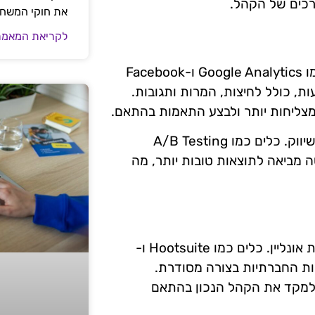
צרכים של הקהל.
את חוקי המשח
לקריאת המאמר
לאחר כתיבת המודעות, חשוב לעקוב אחר ביצועיהן. כלים כמו Google Analytics ו-Facebook
מודעות, כולל לחיצות, המרות ותגובות.
 מצליחות יותר ולבצע התאמות בהתאם.
שיפור מתמיד של המודעות הוא חלק בלתי נפרד מתהליך השיווק. כלים כמו A/B Testing
ה מביאה לתוצאות טובות יותר, מה
הרשתות החברתיות מהוות פלטפורמה חשובה לקידום חנויות אונליין. כלים כמו Hootsuite ו-
שתות החברתיות בצורה מסודרת.
ולמקד את הקהל הנכון בהתאם