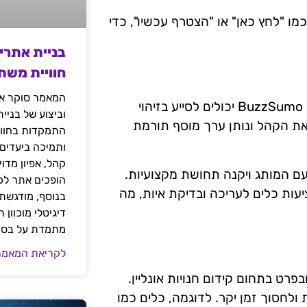
ו "לחץ כאן" או "הצטרף עכשיו", כדי
בניית אתרי
חוויית משת
המאמר סוקר את
תוכן איכותי הוא המפתח להצלחה בשיווק דיגיטלי. כלים כמו BuzzSumo יכולים לסייע בזיהוי
וביצוע של בניי
 את הקהל ונותן ערך מוסף תורמת
התמקדות בחוויי
ותמיכה ביעדים
קהל, אפיון מדו
עם המותג ויקנה תחושת מקצועיות.
הופכים אתר לכל
לעריכה כמו Microsoft Word או Google Docs מציעות כלים לעריכה ובדיקת איות, מה
בנוסף, מודגשת 
דיגיטלי מוכוון
מתמדת על בסיס
לקריאת המאמר
פרט בתחום קידום חנויות אונליין.
ולחסוך זמן יקר. לדוגמה, כלים כמו