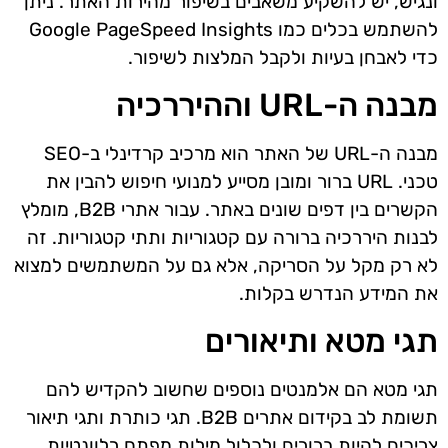
ונגיש, יש להשקיע משאבים בשיפור מהירות האתר. ניתן
להשתמש בכלים כמו Google PageSpeed Insights
כדי לאבחן בעיות ולקבל המלצות לשיפור.
מבנה ה-URL וההיררכיה
מבנה ה-URL של האתר הוא מרכיב קרדינלי ב-SEO
טכני. URL ברור ומובן מסייע למנועי חיפוש להבין את
הקשרים בין דפים שונים באתר. עבור אתרי B2B, מומלץ
לבנות היררכיה ברורה עם קטגוריות ותתי קטגוריות. זה
לא רק מקל על הסריקה, אלא גם על המשתמשים למצוא
את המידע הנדרש בקלות.
תגי מטא ותיאורים
תגי מטא הם אלמנטים נוספים שחשוב להקדיש להם
תשומת לב בקידום אתרים B2B. תגי כותרת ותגי תיאור
צריכים להיות ברורים ולכלול מילות מפתח רלוונטיות.