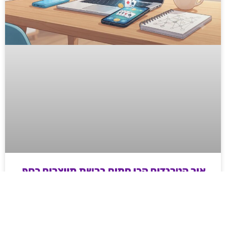
איך הטרנדים הכי חמים ברשת מייצרים כסף
אמיתי לדור החדש של היזמים
מדריך מעשי ועממי לאנשי שיווק ודיגיטל בשנת 2026 –
איך מייצרים כסף וטראפיק אורגני קשיח דרך עולמות ה-