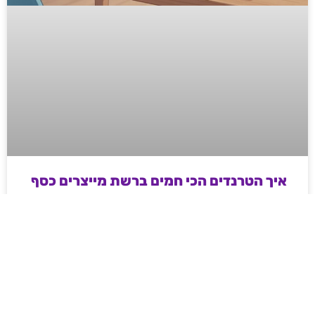
איך הטרנדים הכי חמים ברשת מייצרים כסף
אמיתי לדור החדש של היזמים
מדריך מעשי ועממי לאנשי שיווק ודיגיטל בשנת 2026 –
איך מייצרים כסף וטראפיק אורגני קשיח דרך עולמות ה-
Web3, משחקי המיומנות והקריפטו, ואיך פלטפורמות
מובילות משנות את חוקי המשחק ברשת.
לקריאת המאמר »