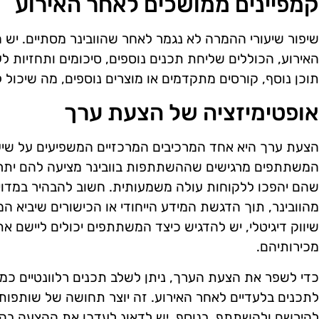
קמפיינים ממושכים לאחר האירוע
שיפור שיעורי ההמרה לא נגמר לאחר שהוובינר מסתיים. יש 
האירוע, הכוללים שליחת תכנים נוספים, סיכומים ותחזיות ל
תוכן נוסף, קורסים מתקדמים או מוצרים נוספים, מה שיכול ל
אופטימיזציה של הצעת ערך
הצעת ערך היא אחד המרכיבים המרכזיים המשפיעים על שיעו
המשתתפים מרגישים שההשתתפות בוובינר מציעה להם יתרון ב
שהם יהפכו ללקוחות עולה משמעותית. חשוב להבהיר במדו
מהוובינר, תוך הדגשת המידע הייחודי או הכישורים שיביא המ
שיווק דיגיטלי, יש להדגיש כיצד המשתתפים יכולים ליישם 
מכירותיהם.
כדי לשפר את הצעת הערך, ניתן לשלב תכנים רלוונטיים כמו 
לתכנים בלעדיים לאחר האירוע. זה יוצר תחושה של שותפו
להירשם ולהשתתף. בנוסף, יש לדאוג לעדכן את ההצעה בהת