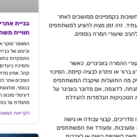
חשיבות בקמפיינים ממושכים לאחר
בניית אתרי
עתיד. זהו זמן מצוין להציע למשתתפים
חוויית משת
הניב שיעורי המרה נוספים.
המאמר סוקר את
וביצוע של בניי
התמקדות בחוויי
רי ההמרה בוובינרים. כאשר
ותמיכה ביעדים
רור או פתרון לבעיה קיימת, הסיכוי
קהל, אפיון מדו
יק מה התועלות שיקבלו המשתתפים
הופכים אתר לכל
בנוסף, מודגשת 
נחה. לדוגמה, אם מדובר בוובינר על
דיגיטלי מוכוון
את הטכניקות הנלמדות להגדלת
מתמדת על בסיס
לקריאת המאמר
מדריכים, קבצי עבודה או גישה
ת ומערבות, ומעודד את המשתתפים
אם לשינויים בשוק או לצרכים