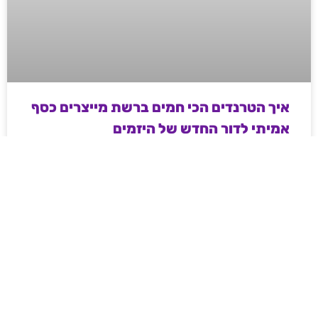
איך הטרנדים הכי חמים ברשת מייצרים כסף
אמיתי לדור החדש של היזמים
מדריך מעשי ועממי לאנשי שיווק ודיגיטל בשנת 2026 –
איך מייצרים כסף וטראפיק אורגני קשיח דרך עולמות ה-
Web3, משחקי המיומנות והקריפטו, ואיך פלטפורמות
מובילות משנות את חוקי המשחק ברשת.
לקריאת המאמר »