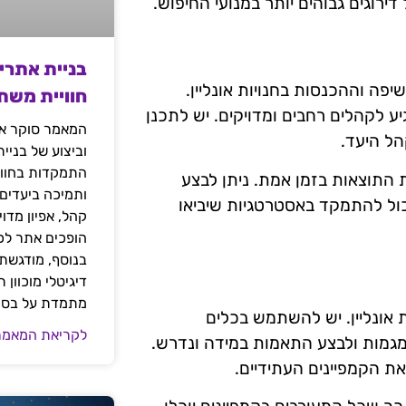
ירוגים גבוהים יותר במנועי החיפוש.
בניית אתרי
פה וההכנסות בחנויות אונליין.
חוויית משת
 לקהלים רחבים ומדויקים. יש לתכנן
המאמר סוקר את
ל היעד.
וביצוע של בניי
התמקדות בחוויי
 התוצאות בזמן אמת. ניתן לבצע
ותמיכה ביעדים
כול להתמקד באסטרטגיות שיביאו
קהל, אפיון מדו
הופכים אתר לכל
בנוסף, מודגשת 
דיגיטלי מוכוון
מתמדת על בסיס
 אונליין. יש להשתמש בכלים
לקריאת המאמר
מגמות ולבצע התאמות במידה ונדרש.
ת הקמפיינים העתידיים.