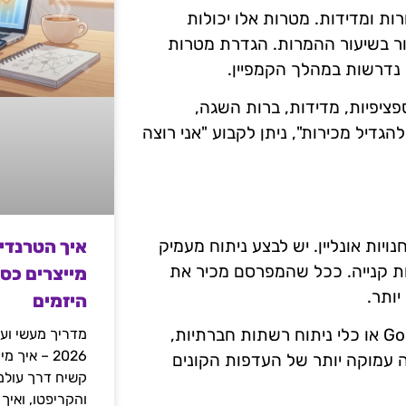
רות ומדידות. מטרות אלו יכולות
ור בשיעור ההמרות. הגדרת מטרות
נדרשות במהלך הקמפיין.
ציפיות, מדידות, ברות השגה,
הגדיל מכירות", ניתן לקבוע "אני רוצה
איך הטרנדי
יות אונליין. יש לבצע ניתוח מעמיק
גות קנייה. ככל שהמפרסם מכיר את
מייצרים כס
יותר.
היזמים
שימוש בכלים מתקדמים לניתוח מידע, כמו Google Analytics או כלי ניתוח רשתות חברתיות,
מדריך מעשי ועמ
2026 – איך
ה עמוקה יותר של העדפות הקונים
והקריפטו, ואיך