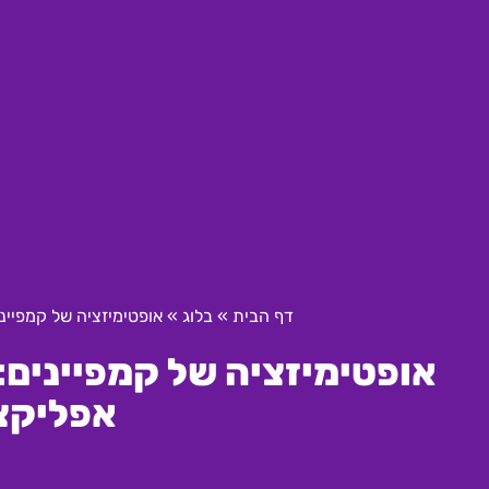
דף הבית
»
בלוג
»
אופטימיזציה של קמפיינים: תרגילי A/B Testing לק
אפליקצי