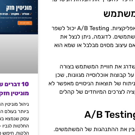
חוויית המשתמש היא אחד הגורמים הקריטיים להצלחה של אפליקציות. A/B Testing יכול לשפר
שתמשים. לדוגמה, ניתן לנצל את
ם עיצוב מסוים מבלבל או שמא הוא
 לשדרג את חוויית המשתמש בצורה
 קבוצות אוכלוסייה מגוונות, שכן
יתוח של תוצאות הניסויים מאפשר לא
10 דברים 
יה לצרכים המיוחדים של קהלים
מוניטין חזק
ניהול מוניטין 
ביותר בעולם הד
עסק שנמצא באי
החלטות לגביו 
A/B Testing היא היכולת להבין את ההתנהגות של המשתמשים.
הלקוח. חיפוש פ