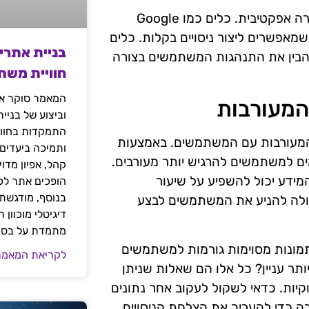
קיימים מספר כלים שיכולים לסייע בביצוע A/B Testing בצורה אפקטיבית. כלים כמו Google
שקים ידידותיים שמאפשרים ליצור ניסויים בקלות. כלים
בניית אתרי
הבין את התנהגות המשתמשים בצורה
חוויית משת
המאמר סוקר את
וביצוע של בניי
התמקדות בחוויי
A/B Testin היא לשפר את המעורבות עם המשתמשים. באמצעות
ותמיכה ביעדים
מים למשתמשים להרגיש יותר מעורבים.
קהל, אפיון מדו
מידע יכול להשפיע על שיעור
הופכים אתר לכל
בנוסף, מודגשת 
כולה להניע את המשתמשים לבצע
דיגיטלי מוכוון
מתמדת על בסיס
תמונות מסוימות גורמות למשתמשים
לקריאת המאמר
ותר עניין? כל אלו הם שאלות שניתן
קיות. כדאי לשקול לעקוב אחר נתונים
ה כדי להעריך את הצלחת הניסויים.