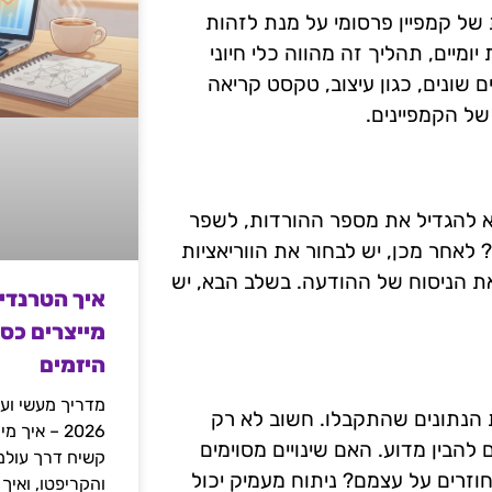
ריאציות של קמפיין פרסומי על מנת לזהות
יומיים, תהליך זה מהווה כלי חיוני
A/B Tes ניתן לבדוק שינויים שונים, כגון עיצוב, טקסט קריאה
ל הקמפיינים.
א להגדיל את מספר ההורדות, לשפר
לאחר מכן, יש לבחור את הווריאציות
את הניסוח של ההודעה. בשלב הבא, יש
איך הטרנדי
מייצרים כס
היזמים
מדריך מעשי ועמ
 הנתונים שהתקבלו. חשוב לא רק
2026 – איך
להבין מדוע. האם שינויים מסוימים
זרים על עצמם? ניתוח מעמיק יכול
והקריפטו, ואיך