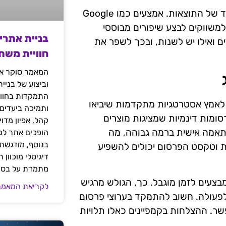
כדי לשפר את קמפייני הרימרקטינג, חשוב לבצע ניטור מתמיד של התוצאות. אמצעים כמו Google
רים למשווקים לבצע שיפורים מבוססי
בניית אתרי
ם ואילו יש לשנות, ובכך לשפר את
חוויית משת
המאמר סוקר את
וביצוע של בניי
התמקדות בחוויי
 לאמץ אסטרטגיות מתקדמות שיביאו
ותמיכה ביעדים
ומות דינמיות שמציגות מוצרים
קהל, אפיון מדו
התאמה אישית ברמה גבוהה, מה
הופכים אתר לכל
בנוסף, מודגשת 
ת וטקסט הפרסום יכולים להשפיע
דיגיטלי מוכוון
מתמדת על בסיס
בצעים לזמן מוגבל. כך, הגולש מרגיש
לקריאת המאמר
לפעולה. חשוב להתמקד בערוצי פרסום
פשר. ההצלחות בקמפיינים כאלו תלויות