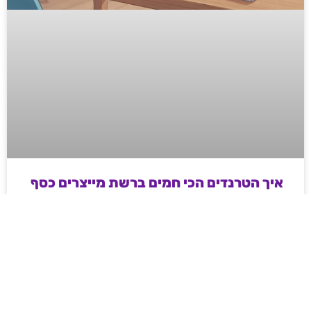
איך הטרנדים הכי חמים ברשת מייצרים כסף
אמיתי לדור החדש של היזמים
מדריך מעשי ועממי לאנשי שיווק ודיגיטל בשנת 2026 –
איך מייצרים כסף וטראפיק אורגני קשיח דרך עולמות ה-
Web3, משחקי המיומנות והקריפטו, ואיך פלטפורמות
מובילות משנות את חוקי המשחק ברשת.
לקריאת המאמר »