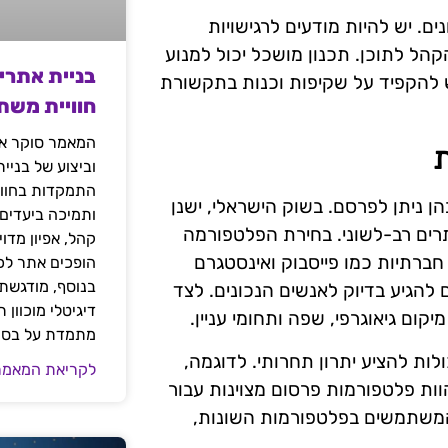
ם. יש להיות מודעים לרגישויות
הל לתוכן. תכנון מושכל יכול למנוע
בניית אתרי
יש להקפיד על שקיפות וכנות בתקשורת
חוויית משת
המאמר סוקר את
וביצוע של בניי
התמקדות בחוויי
ניתן לפרסם. בשוק הישראלי, ישנן
ותמיכה ביעדים
תרים רב-לשוני. בחירת הפלטפורמה
קהל, אפיון מדו
חברתיות כמו פייסבוק ואינסטגרם
הופכים אתר לכל
בנוסף, מודגשת 
הגיע בדיוק לאנשים הנכונים. לצד
דיגיטלי מוכוון
קום גיאוגרפי, שפה ותחומי עניין.
מתמדת על בסיס
ות להציע יתרון תחרותי. לדוגמה,
לקריאת המאמר
, יד2 או מאקו, עשויים להוות פלטפורמות פרסום מצוינות עבור
המשתמשים בפלטפורמות השונות,