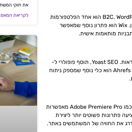
את חוקי המשח
לקריאת המאמר
ניהול התוכן באתר הוא מרכיב קרדינלי בקידום אתרים B2C. WordPress הוא אחד הפלטפורמות
הפופולריות ביותר, המציעה גמישות רבה בעיצוב ובניהול תוכן. Wix הוא פתרון נוסף שמאפשר
בניות מותאמות אישית.
אופטימיזציה של התוכן למנועי חיפוש היא חיונית לשיפור הנראות. Yoast SEO, תוסף פופולרי ל-
WordPress, מספק הנחיות לכתיבה וייעוץ על אופטימיזציה. Ahrefs הוא כלי נוסף שמספק ניתוח
.
וידאו הפך להיות מרכיב חשוב בקידום אתרים B2C. תוכנות כמו Adobe Premiere Pro מאפשרות
וליצור תוכן וידאו ברמה גבוהה, בעוד ש-Animoto מציעה פתרונות פשוטים יותר ליצירת
לשדרג את החוויה של המשתמשים באתר.