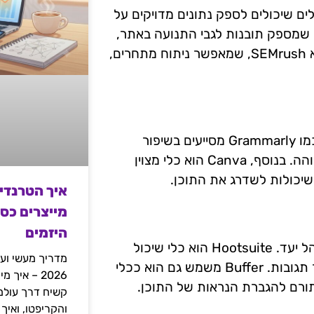
B2, חשוב להשתמש בכלים שיכולים לספק נתונים מדויקים על
כלי בסיסי אך הכרחי, שמספק תובנות לגבי התנועה באתר,
התנהגות המשתמשים ודפי הנחיתה המובילים. כלי נוסף הוא SEMrush, שמאפשר ניתוח מתחרים,
יצירת תוכן איכותי היא אבן יסוד בקידום אתרים B2C. כלים כמו Grammarly מסייעים בשיפור
שגיאות כתיב ודקדוק, ומסייעים לשמור על רמה מקצועית גבוהה. בנוסף, Canva הוא כלי מצוין
שיכולות לשדרג את התוכן.
איך הטרנדי
מייצרים כס
היזמים
מדיה חברתית משחקת תפקיד מרכזי בקידום תוכן ובניית קהל יעד. Hootsuite הוא כלי שיכול
מדריך מעשי ועמ
לסייע בניהול פלטפורמות שונות, תזמון פוסטים, ומעקב אחר תגובות. Buffer משמש גם הוא ככלי
2026 – איך
 תורם להגברת הנראות של התוכן.
והקריפטו, ואיך