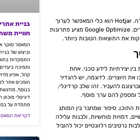
חוויית המשתמש באתר משפיעה באופן ישיר על שיעור ההמרה. Hotjar הוא כלי המאפשר לערוך
בניית אתרי
חקירת משתמשים, להבין את התנהגותם באתר ולבצע שיפורים. Google Optimize מציע פתרונות
חוויית משת
המאמר סוקר את
ך
וביצוע של בניי
התמקדות בחוויי
ותמיכה ביעדים
ין יצירתיות לידע טכני. אחת
קהל, אפיון מדו
 את היוצרים. לדוגמה, יש להגדיר
הופכים אתר לכל
צונם להעביר. זהו שלב קרדינלי,
בנוסף, מודגשת 
ל ומספק להם ערך מוסף.
דיגיטלי מוכוון
מתמדת על בסיס
לתרום רבות להצלחת התוכן. סיפור שמחבר בין המותג
לקריאת המאמר
ם, דמויות מוחשיות, ולבנות עלילה
ת נרטיבים רלוונטיים יכול להוביל